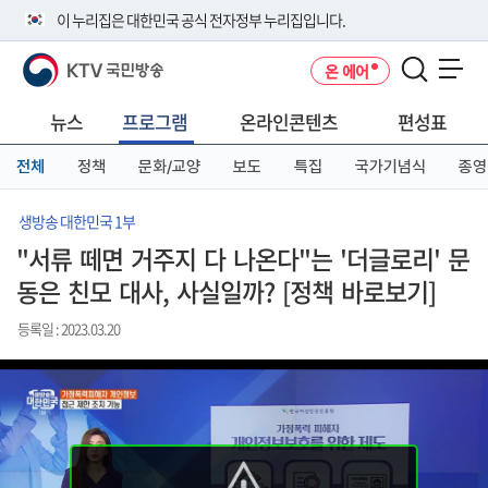
본
메
전
이 누리집은 대한민국 공식 전자정부 누리집입니다.
문
뉴
체
바
바
메
KTV 국민방송
온 에어
로
로
뉴
공식 누리집 주소 확인하기
메뉴 열기
가
가
바
go.kr 주소를 사용하는 누리집은 대한민국 정부기관이 관리하는 누리집입
기
기
로
뉴스
프로그램
온라인콘텐츠
편성표
니다.
가
이밖에 or.kr 또는 .kr등 다른 도메인 주소를 사용하고 있다면 아래 URL에
기
전체
정책
문화/교양
보도
특집
국가기념식
종영
서 도메인 주소를 확인해 보세요
운영중인 공식 누리집보기
생방송 대한민국 1부
"서류 떼면 거주지 다 나온다"는 '더글로리' 문
동은 친모 대사, 사실일까? [정책 바로보기]
등록일 : 2023.03.20