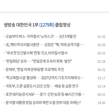
생방송 대한민국 1부
(1279회)
클립영상
오늘부터 버스·지하철서 '노마스크'···2년 5개월 만
01:42
北, 핵타격 모의발사훈련···김정은 "핵, 적에 공격가할 수단으로"
00:30
'국내 첫 민간발사체' 한빛-TLV, 브라질서 발사
00:32
'한일회담' 성과···"한일관계 조속히 회복·발전"
02:28
문체부, '한일 미래 문화동행' 프로젝트 추진
00:32
'학교복합시설' 활성화···2027년까지 기초지자체에 도입 [정책현장+]
03:17
국토부, 드론 실증도시 15곳 선정···배송 등 실증 연구
02:14
포천 돼지농장서 ASF···경기·인천 농장 등 48시간 이동중지
00:25
윤석열 대통령 방일 성과와 북한 도발 정부 대응 과제는?
18:00