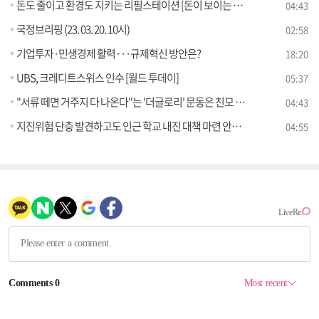
돈도 줄이고 환경도 지키는 리필스테이션 [돈이 보이는 VCR]
04:43
국정브리핑 (23. 03. 20. 10시)
02:58
기업투자·민생경제 활력···규제혁신 방안은?
18:20
UBS, 크레디트스위스 인수 [월드 투데이]
05:37
"서류 떼면 거주지 다 나온다"는 '더글로리' 문동은 친모 대사, 사실일까? [정책 바로보기]
04:43
지진위험 단층 발견하고도 인근 학교 내진 대책 마련 안하는 정부? [정책 바로보기]
04:55