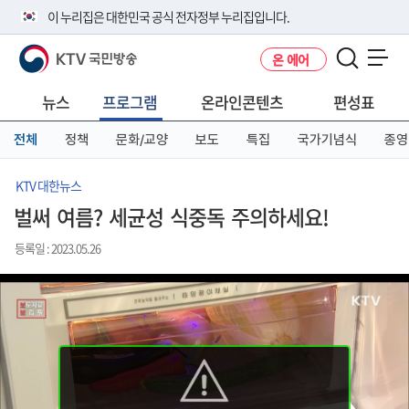
본
메
전
이 누리집은 대한민국 공식 전자정부 누리집입니다.
문
뉴
체
바
바
메
KTV 국민방송
온 에어
로
로
뉴
공식 누리집 주소 확인하기
메뉴 열기
가
가
바
go.kr 주소를 사용하는 누리집은 대한민국 정부기관이 관리하는 누리집입
기
기
로
뉴스
프로그램
온라인콘텐츠
편성표
니다.
가
이밖에 or.kr 또는 .kr등 다른 도메인 주소를 사용하고 있다면 아래 URL에
기
전체
정책
문화/교양
보도
특집
국가기념식
종영
서 도메인 주소를 확인해 보세요
운영중인 공식 누리집보기
KTV 대한뉴스
벌써 여름? 세균성 식중독 주의하세요!
등록일 : 2023.05.26