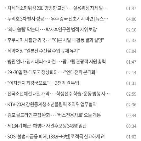
차세대소형위성 2호 '양방향 교신'···실용위성 자체 발사 성공
01:47
누리호 3차 발사 성공···우주 강국 전초기지 마련 [뉴스의 맥]
04:00
'의대 쏠림' 막는다···박사후연구원 법적 지위 보장
02:10
후쿠시마 시찰단 귀국···"이른 시일 내 활동 결과 설명"
02:33
식약처장 "일본산 수산물 수입 규제 유지"
02:04
병원 안내·임시대피소 마련···괌 고립 관광객 지원 총력
01:47
29~30일 한-태도국 정상회의···"인태전략 본격화"
02:14
"이차전지 최강국으로"···3천억 원 투입
01:31
전국소년체전 내일 개막···학생선수 학습·운동 병행 지원 [정책현장+]
02:59
KTV-2024 강원동계청소년올림픽 조직위 업무협약
02:36
김포 골드라인 혼잡 완화···'버스전용차로' 오늘 개통
00:44
제134기 해군·해병대 사관후보생 346명 임관
00:34
SOS! 불법사금융 피해, 1332(→3번)로 적극 신고하세요!
01:02