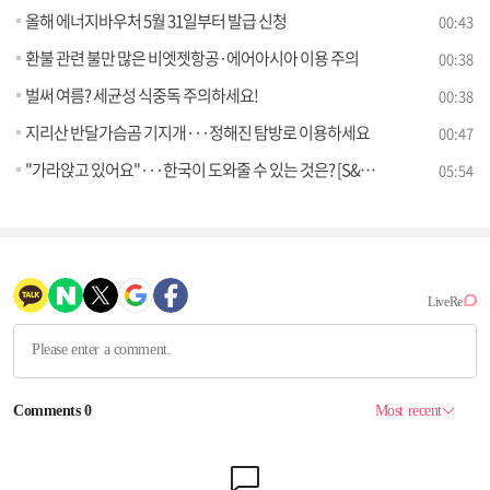
올해 에너지바우처 5월 31일부터 발급 신청
00:43
환불 관련 불만 많은 비엣젯항공·에어아시아 이용 주의
00:38
벌써 여름? 세균성 식중독 주의하세요!
00:38
지리산 반달가슴곰 기지개···정해진 탐방로 이용하세요
00:47
"가라앉고 있어요"···한국이 도와줄 수 있는 것은? [S&News]
05:54