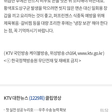
취급한 후에는 반드시 비누로 손을 씻은 뒤 조리해야 하는데요.
황색포도상구균 발생을 막으려면 씻지 않은 맨손 대신 일회용 장
갑을 끼고 요리하는 것이 좋고, 퍼프린젠스 식중독 예방을 위해
제육볶음·갈비찜 등을 대량 조리한 후에는 '냉장 보관' 해야 한다
는 점, 꼭 기억하시기 바랍니다.
( KTV 국민방송 케이블방송, 위성방송 ch164,
www.ktv.go.kr
)
< ⓒ 한국정책방송원 무단전재 및 재배포 금지 >
KTV 대한뉴스
(1229회)
클립영상
첫 실전 성공 누리호···우주 수송 능력 확보
01:52