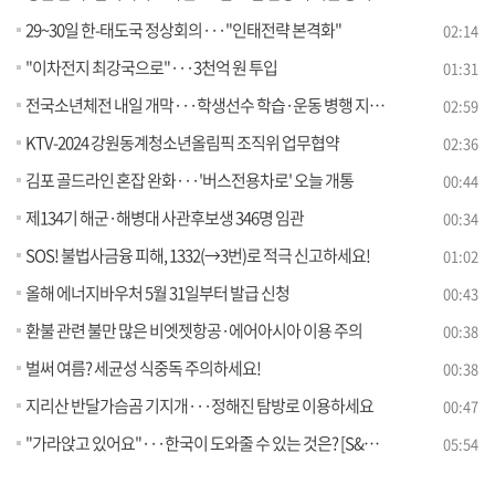
29~30일 한-태도국 정상회의···"인태전략 본격화"
02:14
"이차전지 최강국으로"···3천억 원 투입
01:31
전국소년체전 내일 개막···학생선수 학습·운동 병행 지원 [정책현장+]
02:59
KTV-2024 강원동계청소년올림픽 조직위 업무협약
02:36
김포 골드라인 혼잡 완화···'버스전용차로' 오늘 개통
00:44
제134기 해군·해병대 사관후보생 346명 임관
00:34
SOS! 불법사금융 피해, 1332(→3번)로 적극 신고하세요!
01:02
올해 에너지바우처 5월 31일부터 발급 신청
00:43
환불 관련 불만 많은 비엣젯항공·에어아시아 이용 주의
00:38
벌써 여름? 세균성 식중독 주의하세요!
00:38
지리산 반달가슴곰 기지개···정해진 탐방로 이용하세요
00:47
"가라앉고 있어요"···한국이 도와줄 수 있는 것은? [S&News]
05:54