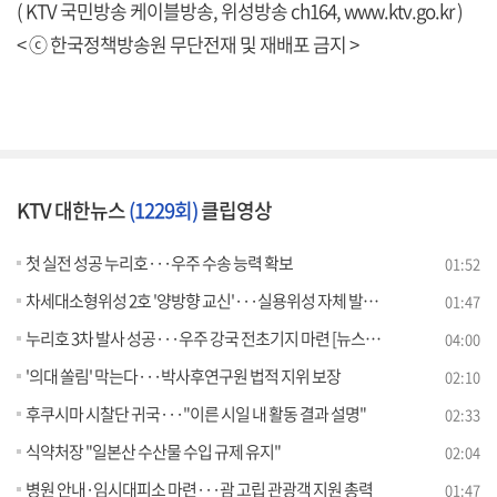
( KTV 국민방송 케이블방송, 위성방송 ch164,
www.ktv.go.kr
)
< ⓒ 한국정책방송원 무단전재 및 재배포 금지 >
KTV 대한뉴스
(1229회)
클립영상
첫 실전 성공 누리호···우주 수송 능력 확보
01:52
차세대소형위성 2호 '양방향 교신'···실용위성 자체 발사 성공
01:47
누리호 3차 발사 성공···우주 강국 전초기지 마련 [뉴스의 맥]
04:00
'의대 쏠림' 막는다···박사후연구원 법적 지위 보장
02:10
후쿠시마 시찰단 귀국···"이른 시일 내 활동 결과 설명"
02:33
식약처장 "일본산 수산물 수입 규제 유지"
02:04
병원 안내·임시대피소 마련···괌 고립 관광객 지원 총력
01:47