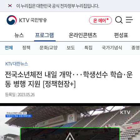
본
메
전
이 누리집은 대한민국 공식 전자정부 누리집입니다.
문
뉴
체
바
바
메
KTV 국민방송
온 에어
로
로
뉴
공식 누리집 주소 확인하기
메뉴 열기
가
가
바
go.kr 주소를 사용하는 누리집은 대한민국 정부기관이 관리하는 누리집입
기
기
로
뉴스
프로그램
온라인콘텐츠
편성표
니다.
가
이밖에 or.kr 또는 .kr등 다른 도메인 주소를 사용하고 있다면 아래 URL에
기
전체
정책
문화/교양
보도
특집
국가기념식
종영
서 도메인 주소를 확인해 보세요
운영중인 공식 누리집보기
KTV 대한뉴스
전국소년체전 내일 개막···학생선수 학습·운
동 병행 지원 [정책현장+]
등록일 : 2023.05.26