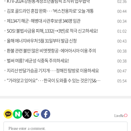
KTV-2024 강원동계청소년올림픽 조직위 업무협약
02:36
김포 골드라인 혼잡 완화···'버스전용차로' 오늘 개통
00:44
제134기 해군·해병대 사관후보생 346명 임관
00:34
SOS! 불법사금융 피해, 1332(→3번)로 적극 신고하세요!
01:02
올해 에너지바우처 5월 31일부터 발급 신청
00:43
환불 관련 불만 많은 비엣젯항공·에어아시아 이용 주의
00:38
벌써 여름? 세균성 식중독 주의하세요!
00:38
지리산 반달가슴곰 기지개···정해진 탐방로 이용하세요
00:47
"가라앉고 있어요"···한국이 도와줄 수 있는 것은? [S&News]
05:54