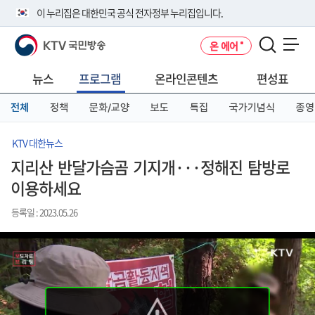
본
메
전
이 누리집은 대한민국 공식 전자정부 누리집입니다.
문
뉴
체
바
바
메
KTV 국민방송
온 에어
로
로
뉴
공식 누리집 주소 확인하기
메뉴 열기
가
가
바
go.kr 주소를 사용하는 누리집은 대한민국 정부기관이 관리하는 누리집입
기
기
로
뉴스
프로그램
온라인콘텐츠
편성표
니다.
가
이밖에 or.kr 또는 .kr등 다른 도메인 주소를 사용하고 있다면 아래 URL에
기
전체
정책
문화/교양
보도
특집
국가기념식
종영
서 도메인 주소를 확인해 보세요
운영중인 공식 누리집보기
KTV 대한뉴스
지리산 반달가슴곰 기지개···정해진 탐방로
이용하세요
등록일 : 2023.05.26