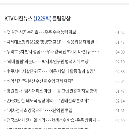
KTV 대한뉴스
(1229회)
클립영상
첫 실전 성공 누리호···우주 수송 능력 확보
01:52
차세대소형위성 2호 '양방향 교신'···실용위성 자체 발사 성공
01:47
누리호 3차 발사 성공···우주 강국 전초기지 마련 [뉴스의 맥]
04:00
'의대 쏠림' 막는다···박사후연구원 법적 지위 보장
02:10
후쿠시마 시찰단 귀국···"이른 시일 내 활동 결과 설명"
02:33
식약처장 "일본산 수산물 수입 규제 유지"
02:04
병원 안내·임시대피소 마련···괌 고립 관광객 지원 총력
01:47
29~30일 한-태도국 정상회의···"인태전략 본격화"
02:14
"이차전지 최강국으로"···3천억 원 투입
01:31
전국소년체전 내일 개막···학생선수 학습·운동 병행 지원 [정책현장+]
02:59