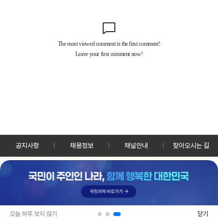
공지사항
채용정보
채널안내
찾아오시는 길
30128 세종특별자치시 정부2청사로 13 한국정책방송원 KTV
TEL: 044-204-8000
Copyrightⓒ KTV 국민방송 All Rights Reserved.
PC버전
앱 다운로드
오늘 하루 보지 않기
닫기