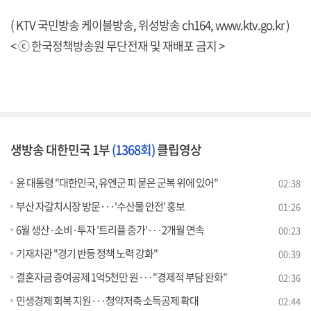
( KTV 국민방송 케이블방송, 위성방송 ch164,
www.ktv.go.kr
)
< ⓒ 한국정책방송원 무단전재 및 재배포 금지 >
생방송 대한민국 1부
(1368회)
클립영상
윤 대통령 "대한민국, 유엔군 피 묻은 군복 위에 있어"
02:38
부산 자갈치시장 방문···'수산물 안전' 홍보
01:26
6월 생산·소비·투자 '트리플 증가'···2개월 연속
00:23
기재차관 "경기 반등 정책 노력 강화"
00:39
결혼자금 증여공제 1억5천만 원···"경제적 부담 완화"
02:36
민생경제 회복 지원···청약저축 소득공제 확대
02:44