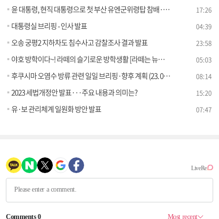
윤 대통령, 현직 대통령으로 첫 부산 유엔군위령탑 참배···의미는?
17:26
대통령실 브리핑 - 인사 발표
04:39
오송 궁평2 지하차도 침수사고 감찰조사 결과 발표
23:58
야호 방학이다~! 라떼의 슬기로운 방학생활 [라떼는 뉴우스]
05:03
후쿠시마 오염수 방류 관련 일일 브리핑·향후 계획 (23. 07. 28. 11시)
08:14
2023 세법개정안 발표···주요 내용과 의미는?
15:20
유·보 관리체계 일원화 방안 발표
07:47