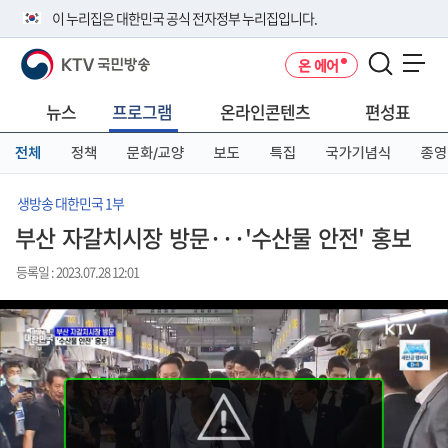
본
메
전
이 누리집은 대한민국 공식 전자정부 누리집입니다.
문
뉴
체
바
바
메
KTV 국민방송
온 에어
로
로
뉴
공식 누리집 주소 확인하기
메뉴 열기
가
가
바
go.kr 주소를 사용하는 누리집은 대한민국 정부기관이 관리하는 누리집입
기
기
로
뉴스
프로그램
온라인콘텐츠
편성표
니다.
가
이밖에 or.kr 또는 .kr등 다른 도메인 주소를 사용하고 있다면 아래 URL에
기
전체
정책
문화/교양
보도
특집
국가기념식
종영
서 도메인 주소를 확인해 보세요
운영중인 공식 누리집보기
생방송 대한민국 1부
부산 자갈치시장 방문···'수산물 안전' 홍보
등록일 : 2023.07.28 12:01