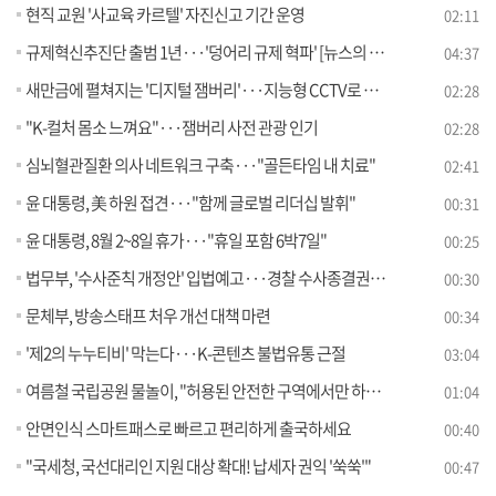
현직 교원 '사교육 카르텔' 자진신고 기간 운영
02:11
규제혁신추진단 출범 1년···'덩어리 규제 혁파' [뉴스의 맥]
04:37
새만금에 펼쳐지는 '디지털 잼버리'···지능형 CCTV로 안전 향상 [정책현장+]
02:28
"K-컬처 몸소 느껴요"···잼버리 사전 관광 인기
02:28
심뇌혈관질환 의사 네트워크 구축···"골든타임 내 치료"
02:41
윤 대통령, 美 하원 접견···"함께 글로벌 리더십 발휘"
00:31
윤 대통령, 8월 2~8일 휴가···"휴일 포함 6박7일"
00:25
법무부, '수사준칙 개정안' 입법예고···경찰 수사종결권 축소
00:30
문체부, 방송스태프 처우 개선 대책 마련
00:34
'제2의 누누티비' 막는다···K-콘텐츠 불법유통 근절
03:04
여름철 국립공원 물놀이, "허용된 안전한 구역에서만 하세요"
01:04
안면인식 스마트패스로 빠르고 편리하게 출국하세요
00:40
"국세청, 국선대리인 지원 대상 확대! 납세자 권익 '쑥쑥'"
00:47