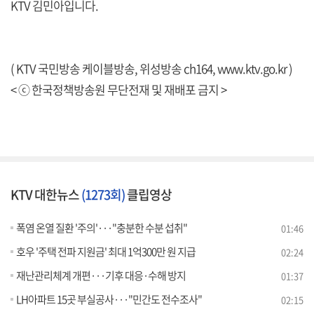
KTV 김민아입니다.
( KTV 국민방송 케이블방송, 위성방송 ch164,
www.ktv.go.kr
)
< ⓒ 한국정책방송원 무단전재 및 재배포 금지 >
KTV 대한뉴스
(1273회)
클립영상
폭염 온열 질환 '주의'···"충분한 수분 섭취"
01:46
호우 '주택 전파 지원금' 최대 1억300만 원 지급
02:24
재난관리체계 개편···기후 대응·수해 방지
01:37
LH아파트 15곳 부실공사···"민간도 전수조사"
02:15