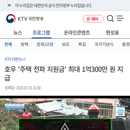
본
메
전
이 누리집은 대한민국 공식 전자정부 누리집입니다.
문
뉴
체
바
바
메
KTV 국민방송
온 에어
로
로
뉴
공식 누리집 주소 확인하기
메뉴 열기
가
가
바
go.kr 주소를 사용하는 누리집은 대한민국 정부기관이 관리하는 누리집입
기
기
로
뉴스
프로그램
온라인콘텐츠
편성표
니다.
가
이밖에 or.kr 또는 .kr등 다른 도메인 주소를 사용하고 있다면 아래 URL에
기
전체
정책
문화/교양
보도
특집
국가기념식
종영
서 도메인 주소를 확인해 보세요
운영중인 공식 누리집보기
KTV 대한뉴스
호우 '주택 전파 지원금' 최대 1억300만 원 지
급
등록일 : 2023.07.31 21:30