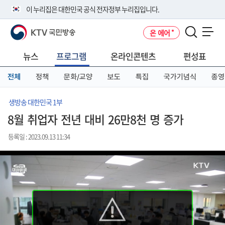
본
메
전
이 누리집은 대한민국 공식 전자정부 누리집입니다.
문
뉴
체
바
바
메
KTV 국민방송
온 에어
로
로
뉴
공식 누리집 주소 확인하기
메뉴 열기
가
가
바
go.kr 주소를 사용하는 누리집은 대한민국 정부기관이 관리하는 누리집입
기
기
로
뉴스
프로그램
온라인콘텐츠
편성표
니다.
가
이밖에 or.kr 또는 .kr등 다른 도메인 주소를 사용하고 있다면 아래 URL에
기
전체
정책
문화/교양
보도
특집
국가기념식
종영
서 도메인 주소를 확인해 보세요
운영중인 공식 누리집보기
생방송 대한민국 1부
8월 취업자 전년 대비 26만8천 명 증가
등록일 : 2023.09.13 11:34