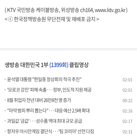
( KTV 국민방송 케이블방송, 위성방송 ch164,
www.ktv.go.kr
)
< ⓒ 한국정책방송원 무단전재 및 재배포 금지 >
생방송 대한민국 1부
(1399회)
클립영상
윤석열 대통령 "한일중 정상회의 적극 추진"
02:01
'모로코 강진' 피해 속출···정부, 인도적 지원 제공
02:01
8월 취업자 전년 대비 26만8천 명 증가
00:22
"마약 범죄 뿌리 뽑는다"···대응 예산 2.5배 확대
02:16
과일값 '금값'···성수품 역대 최대 규모 공급
02:17
항저우 아시안게임 결단식···'팀 코리아' 선전 다짐
02:31