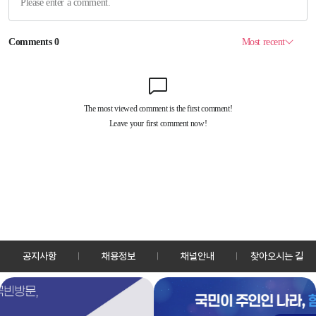
공지사항
채용정보
채널안내
찾아오시는 길
30128 세종특별자치시 정부2청사로 13 한국정책방송원 KTV
TEL: 044-204-8000
Copyrightⓒ KTV 국민방송 All Rights Reserved.