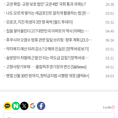
교권 확립·교원 보호 법안 '교권 4법' 국회 통과 과제는?
26:38
나도 모르게 쌓이는 세금포인트 알차게 활용하는 법 [돈이 보이는 VCR]
03:01
모로코, 지진 희생자 3천 명 육박 [월드 투데이]
05:32
집을 쌓아올린다고!? 대한민국 아파트의 역사 [라떼는 뉴우스]
04:49
후쿠시마 오염수 방류 관련 일일 브리핑·향후 계획 (23. 09. 13. 11시)
06:34
약자복지 예산 되려 감소? 오해와 진실은 [정책 바로보기]
03:51
솜방망이 처벌에 근절 안 되는 하도급 갑질? [정책 바로보기]
03:21
고향사랑기부제···올림픽주경기장의 변신 [S&News]
04:51
명절 선물 30만 원까지, 청탁금지법 시행령 개정 [클릭K+]
04:03