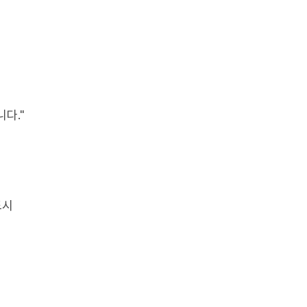
다."
드시