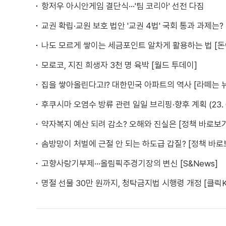
항저우 아시안게임 결단식···'팀 코리아' 선전 다짐
교권 확립·교원 보호 법안 '교권 4법' 국회 통과 과제는?
나도 모르게 쌓이는 세금포인트 알차게 활용하는 법 [돈이
모로코, 지진 희생자 3천 명 육박 [월드 투데이]
집을 쌓아올린다고!? 대한민국 아파트의 역사 [라떼는 
후쿠시마 오염수 방류 관련 일일 브리핑·향후 계획 (23. 09.
약자복지 예산 되려 감소? 오해와 진실은 [정책 바로보
솜방망이 처벌에 근절 안 되는 하도급 갑질? [정책 바로
고향사랑기부제···올림픽주경기장의 변신 [S&News]
명절 선물 30만 원까지, 청탁금지법 시행령 개정 [클릭K