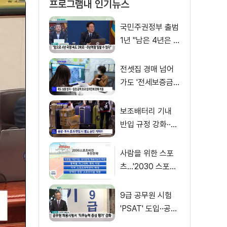
프로그램내 인기뉴스
국민주권정부 출범
1년 "남은 4년은 8
년처럼"
전셋집 경매 넘어
가도 '전세보증금'
먼저 돌려받는다
보조배터리 기내
반입 규정 강화··
·'수량·보관 제한'
사람을 위한 스포
츠…'2030 스포츠
비전' 공개
9급 공무원 시험
'PSAT' 도입··공정
채용 위한 변화는?