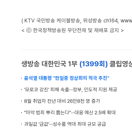
( KTV 국민방송 케이블방송, 위성방송 ch164,
www.
< ⓒ 한국정책방송원 무단전재 및 재배포 금지 >
생방송 대한민국 1부
(1399회)
클립영
윤석열 대통령 "한일중 정상회의 적극 추진"
'모로코 강진' 피해 속출···정부, 인도적 지원 제공
8월 취업자 전년 대비 26만8천 명 증가
"마약 범죄 뿌리 뽑는다"···대응 예산 2.5배 확대
과일값 '금값'···성수품 역대 최대 규모 공급