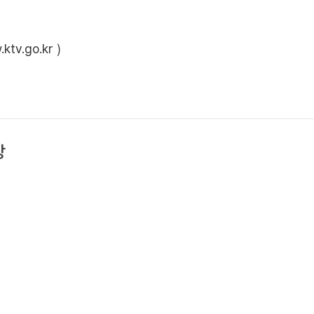
ktv.go.kr
)
상