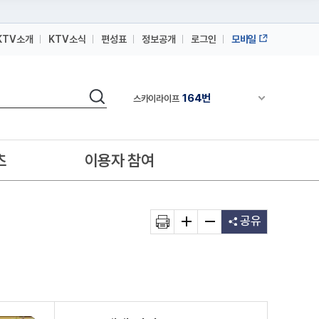
KTV소개
KTV소식
편성표
정보공개
로그인
모바일
164번
스카이라이프
64번
IPTV(KT, SKB, LGU+)
검색
164번
채널안내 펼쳐
스카이라이프
64번
IPTV(KT, SKB, LGU+)
164번
스카이라이프
츠
이용자 참여
공유