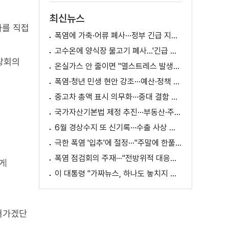
최신뉴스
과를 직접
폭염에 가축·어류 폐사···정부 긴급 지원책 마련
고수온에 양식장 물고기 폐사...'긴급 방류' 지원
정상회의
온실가스 안 줄이면 "열스트레스 발생일 29배 증가"
폭염·청년 민생 현안 강조···예산·정책 방향 제시
중고차 총액 표시 의무화···중대 결함 시 '계약 해제'
국가자산기본법 제정 추진···부동산·주식 등 통합 관리
6월 경상수지 또 신기록···수출 사상 첫 1천억 달러
극한 폭염 '입추'에 절정···"주말에 한풀 꺾인다"
폭염 점검회의 주재···"전방위적 대응체계 가동"
있게
이 대통령 "가짜뉴스, 하나도 놓치지 말고 바로잡아야"
이어가겠단