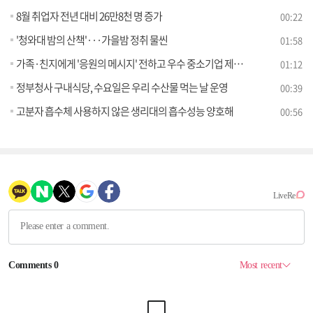
8월 취업자 전년 대비 26만8천 명 증가
00:22
'청와대 밤의 산책'···가을밤 정취 물씬
01:58
가족·친지에게 '응원의 메시지' 전하고 우수 중소기업 제품 선물해보세요!
01:12
정부청사 구내식당, 수요일은 우리 수산물 먹는 날 운영
00:39
고분자 흡수체 사용하지 않은 생리대의 흡수성능 양호해
00:56