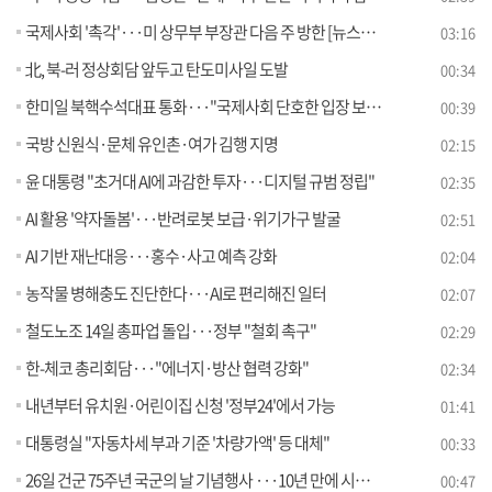
국제사회 '촉각'···미 상무부 부장관 다음 주 방한 [뉴스의 맥]
03:16
北, 북-러 정상회담 앞두고 탄도미사일 도발
00:34
한미일 북핵수석대표 통화···"국제사회 단호한 입장 보여야"
00:39
국방 신원식·문체 유인촌·여가 김행 지명
02:15
윤 대통령 "초거대 AI에 과감한 투자···디지털 규범 정립"
02:35
AI 활용 '약자돌봄'···반려로봇 보급·위기가구 발굴
02:51
AI 기반 재난대응···홍수·사고 예측 강화
02:04
농작물 병해충도 진단한다···AI로 편리해진 일터
02:07
철도노조 14일 총파업 돌입···정부 "철회 촉구"
02:29
한-체코 총리회담···"에너지·방산 협력 강화"
02:34
내년부터 유치원·어린이집 신청 '정부24'에서 가능
01:41
대통령실 "자동차세 부과 기준 '차량가액' 등 대체"
00:33
26일 건군 75주년 국군의 날 기념행사 ···10년 만에 시가행진
00:47