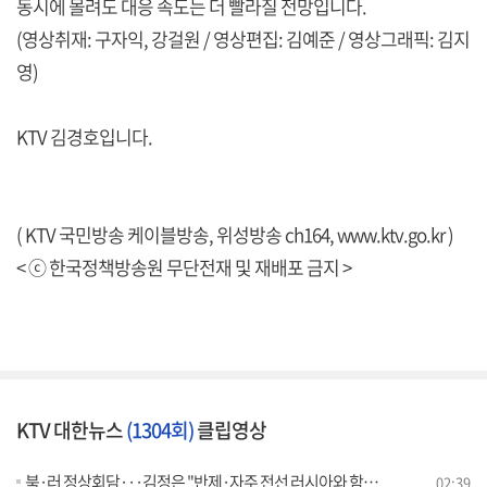
동시에 몰려도 대응 속도는 더 빨라질 전망입니다.
(영상취재: 구자익, 강걸원 / 영상편집: 김예준 / 영상그래픽: 김지
영)
KTV 김경호입니다.
( KTV 국민방송 케이블방송, 위성방송 ch164,
www.ktv.go.kr
)
< ⓒ 한국정책방송원 무단전재 및 재배포 금지 >
KTV 대한뉴스
(1304회)
클립영상
북·러 정상회담···김정은 "반제·자주 전선 러시아와 함께"
02:39