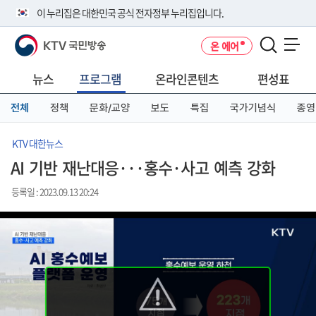
본
메
전
이 누리집은 대한민국 공식 전자정부 누리집입니다.
문
뉴
체
바
바
메
KTV 국민방송
온 에어
로
로
뉴
공식 누리집 주소 확인하기
메뉴 열기
가
가
바
go.kr 주소를 사용하는 누리집은 대한민국 정부기관이 관리하는 누리집입
기
기
로
뉴스
프로그램
온라인콘텐츠
편성표
니다.
가
이밖에 or.kr 또는 .kr등 다른 도메인 주소를 사용하고 있다면 아래 URL에
기
전체
정책
문화/교양
보도
특집
국가기념식
종영
서 도메인 주소를 확인해 보세요
운영중인 공식 누리집보기
KTV 대한뉴스
AI 기반 재난대응···홍수·사고 예측 강화
등록일 : 2023.09.13 20:24