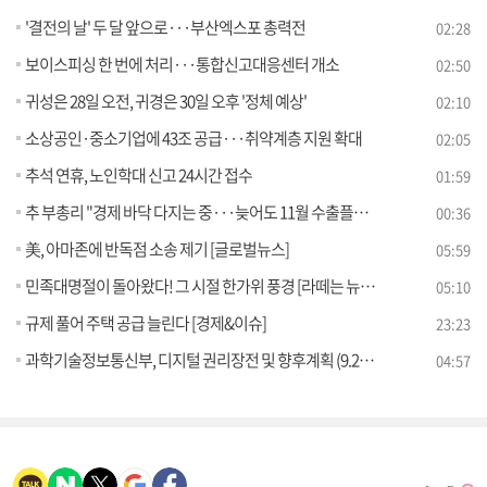
'결전의 날' 두 달 앞으로···부산엑스포 총력전
02:28
보이스피싱 한 번에 처리···통합신고대응센터 개소
02:50
귀성은 28일 오전, 귀경은 30일 오후 '정체 예상'
02:10
소상공인·중소기업에 43조 공급···취약계층 지원 확대
02:05
추석 연휴, 노인학대 신고 24시간 접수
01:59
추 부총리 "경제 바닥 다지는 중···늦어도 11월 수출플러스"
00:36
美, 아마존에 반독점 소송 제기 [글로벌뉴스]
05:59
민족대명절이 돌아왔다! 그 시절 한가위 풍경 [라떼는 뉴우스]
05:10
규제 풀어 주택 공급 늘린다 [경제&이슈]
23:23
과학기술정보통신부, 디지털 권리장전 및 향후계획 (9.25) [브리핑 인사이트]
04:57