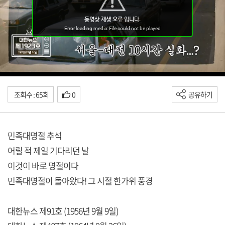
조회수 : 65회
0
공유하기
민족대명절 추석
어릴 적 제일 기다리던 날
이것이 바로 명절이다
민족대명절이 돌아왔다! 그 시절 한가위 풍경
대한뉴스 제91호 (1956년 9월 9일)