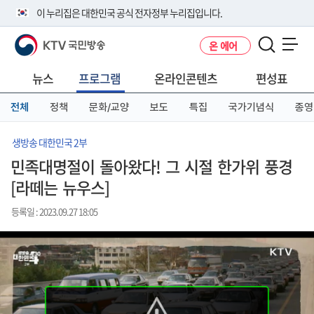
본
메
전
이 누리집은 대한민국 공식 전자정부 누리집입니다.
문
뉴
체
바
바
메
KTV 국민방송
온 에어
로
로
뉴
공식 누리집 주소 확인하기
메뉴 열기
가
가
바
go.kr 주소를 사용하는 누리집은 대한민국 정부기관이 관리하는 누리집입
기
기
로
뉴스
프로그램
온라인콘텐츠
편성표
니다.
가
이밖에 or.kr 또는 .kr등 다른 도메인 주소를 사용하고 있다면 아래 URL에
기
전체
정책
문화/교양
보도
특집
국가기념식
종영
서 도메인 주소를 확인해 보세요
운영중인 공식 누리집보기
생방송 대한민국 2부
민족대명절이 돌아왔다! 그 시절 한가위 풍경
[라떼는 뉴우스]
등록일 : 2023.09.27 18:05