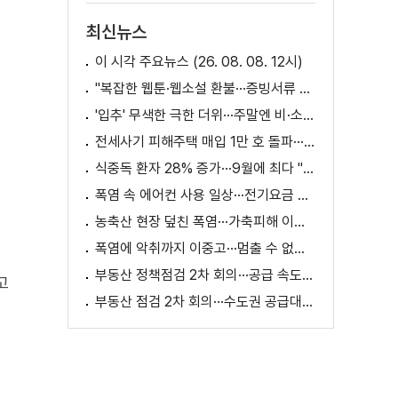
최신뉴스
이 시각 주요뉴스 (26. 08. 08. 12시)
"복잡한 웹툰·웹소설 환불···증빙서류 요구까지"
'입추' 무색한 극한 더위···주말엔 비·소나기
전세사기 피해주택 매입 1만 호 돌파···피해 지원 속도
식중독 환자 28% 증가···9월에 최다 "입추 방심 금물"
폭염 속 에어컨 사용 일상···전기요금 줄이려면?
농축산 현장 덮친 폭염···가축피해 이틀 새 28만 마리↑
폭염에 악취까지 이중고···멈출 수 없는 필수노동
부동산 정책점검 2차 회의···공급 속도전 본격화하나
고
부동산 점검 2차 회의···수도권 공급대책 논의