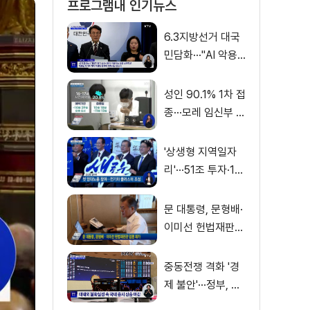
프로그램내 인기뉴스
6.3지방선거 대국
민담화···"AI 악용
가짜뉴스 처벌"
성인 90.1% 1차 접
종···모레 임신부 사
전예약
'상생형 지역일자
리'···51조 투자·13
만 명 고용
문 대통령, 문형배·
이미선 헌법재판관
임명 재가
중동전쟁 격화 '경
제 불안'···정부, 금
융·수출입 영향 최