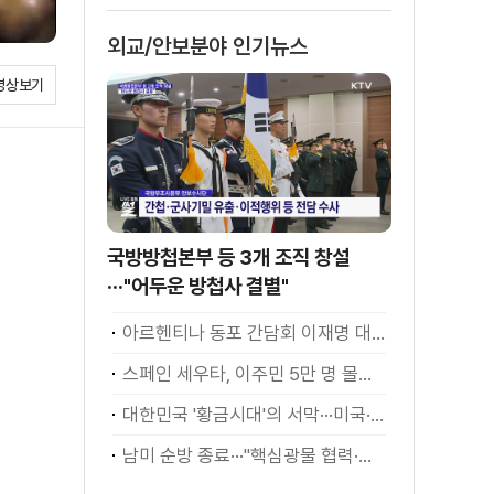
소화
외교/안보분야 인기뉴스
영상보기
국방방첩본부 등 3개 조직 창설
···"어두운 방첩사 결별"
아르헨티나 동포 간담회 이재명 대통령 모두발언
스페인 세우타, 이주민 5만 명 몰려 [월드 투데이]
대한민국 '황금시대'의 서막···미국·남미 순방 성과 총정리 [정.주.행]
남미 순방 종료···"핵심광물 협력·원유 수입선 확대"