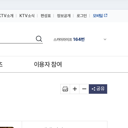
KTV소개
KTV소식
편성표
정보공개
로그인
모바일
164번
스카이라이프
64번
IPTV(KT, SKB, LGU+)
검색
164번
채널안내 펼쳐
스카이라이프
64번
IPTV(KT, SKB, LGU+)
164번
스카이라이프
츠
이용자 참여
공유