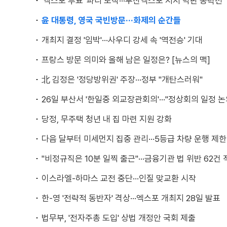
'엑스포 투표' 파리 도착···부산엑스포 지지 막판 총력전
윤 대통령, 영국 국빈방문···화제의 순간들
개최지 결정 '임박'···사우디 강세 속 '역전승' 기대
프랑스 방문 의미와 올해 남은 일정은? [뉴스의 맥]
北 김정은 '정당방위권' 주장···정부 "개탄스러워"
26일 부산서 '한일중 외교장관회의'···"정상회의 일정 논
당정, 무주택 청년 내 집 마련 지원 강화
다음 달부터 미세먼지 집중 관리···5등급 차량 운행 제한
"비정규직은 10분 일찍 출근"···금융기관 법 위반 62건
이스라엘-하마스 교전 중단···인질 맞교환 시작
한-영 '전략적 동반자' 격상···엑스포 개최지 28일 발표
법무부, '전자주총 도입' 상법 개정안 국회 제출