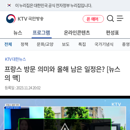
본
메
전
이 누리집은 대한민국 공식 전자정부 누리집입니다.
문
뉴
체
바
바
메
KTV 국민방송
온 에어
로
로
뉴
공식 누리집 주소 확인하기
메뉴 열기
가
가
바
go.kr 주소를 사용하는 누리집은 대한민국 정부기관이 관리하는 누리집입
기
기
로
뉴스
프로그램
온라인콘텐츠
편성표
니다.
가
이밖에 or.kr 또는 .kr등 다른 도메인 주소를 사용하고 있다면 아래 URL에
기
전체
정책
문화/교양
보도
특집
국가기념식
종영
서 도메인 주소를 확인해 보세요
운영중인 공식 누리집보기
KTV 대한뉴스
프랑스 방문 의미와 올해 남은 일정은? [뉴스
의 맥]
등록일 : 2023.11.24 20:02