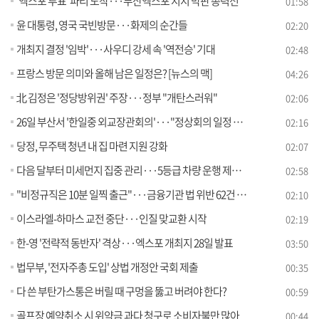
'엑스포 투표' 파리 도착···부산엑스포 지지 막판 총력전
01:58
윤 대통령, 영국 국빈방문···화제의 순간들
02:20
개최지 결정 '임박'···사우디 강세 속 '역전승' 기대
02:48
프랑스 방문 의미와 올해 남은 일정은? [뉴스의 맥]
04:26
北 김정은 '정당방위권' 주장···정부 "개탄스러워"
02:06
26일 부산서 '한일중 외교장관회의'···"정상회의 일정 논의"
02:16
당정, 무주택 청년 내 집 마련 지원 강화
02:07
다음 달부터 미세먼지 집중 관리···5등급 차량 운행 제한 [정책현장+]
02:58
"비정규직은 10분 일찍 출근"···금융기관 법 위반 62건 적발
02:10
이스라엘-하마스 교전 중단···인질 맞교환 시작
02:19
한-영 '전략적 동반자' 격상···엑스포 개최지 28일 발표
03:50
법무부, '전자주총 도입' 상법 개정안 국회 제출
00:35
다 쓴 부탄가스통은 버릴 때 구멍을 뚫고 버려야 한다?
00:59
골프장 예약취소 시 위약금 과다 청구로 소비자불만 많아
00:44