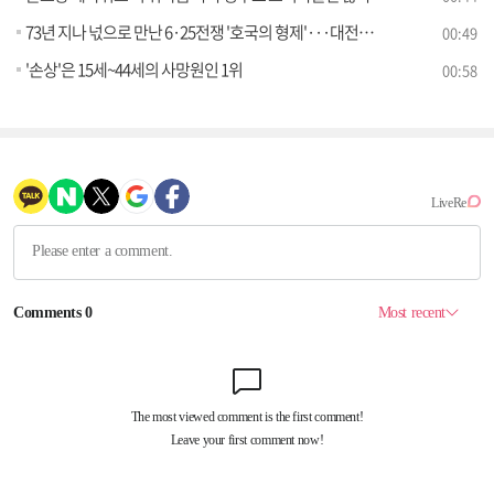
73년 지나 넋으로 만난 6·25전쟁 '호국의 형제'···대전현충원에 잠들다
00:49
'손상'은 15세~44세의 사망원인 1위
00:58