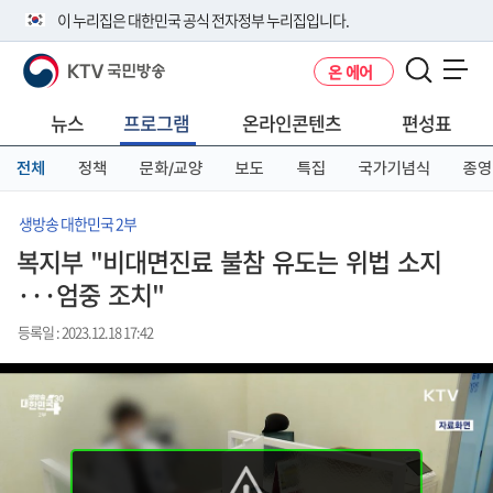
본
메
전
이 누리집은 대한민국 공식 전자정부 누리집입니다.
문
뉴
체
바
바
메
KTV 국민방송
온 에어
로
로
뉴
공식 누리집 주소 확인하기
메뉴 열기
가
가
바
go.kr 주소를 사용하는 누리집은 대한민국 정부기관이 관리하는 누리집입
기
기
로
뉴스
프로그램
온라인콘텐츠
편성표
니다.
가
이밖에 or.kr 또는 .kr등 다른 도메인 주소를 사용하고 있다면 아래 URL에
기
전체
정책
문화/교양
보도
특집
국가기념식
종영
서 도메인 주소를 확인해 보세요
운영중인 공식 누리집보기
생방송 대한민국 2부
복지부 "비대면진료 불참 유도는 위법 소지
···엄중 조치"
등록일 : 2023.12.18 17:42