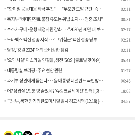
"한미일 공동대응 적극 추진"···"무모한 도발 규탄·즉각 중단"
02:11
복지부 "비대면진료 불참 유도는 위법 소지···엄중 조치"
00:31
수소차 구매·운행 재정지원 강화···"2030년 30만 대 보급"
02:17
노바백스 백신 접종 시작···'고위험군' 백신 접종 당부
02:21
당정, '강원 2024' 대회 준비상황 점검
02:11
'오인 사살' 이스라엘 인질들, 생전 'SOS' [글로벌 핫이슈]
05:41
대통령실 브리핑 - 주요 현안 관련
01:27
과기부 장관에게 듣는다···윤 대통령 네덜란드 국빈방문 성과는?
06:46
어? 삼겹살 1인분 양 줄었네? '슈링크플레이션' 안돼! [경제&이슈]
18:08
국방부, 북한 장거리탄도미사일 발사 경고성명 (12.18) [브리핑 인사이트]
04:57