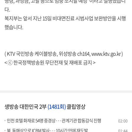
명령, 과징금, 고발 등으로 엄중 조치할 예정"이라고 설명했습니
다.
복지부는 앞서 지난 15일 비대면진료 시범사업 보완방안을 시행
했습니다.
( KTV 국민방송 케이블방송, 위성방송 ch164,
www.ktv.go.kr
)
< ⓒ 한국정책방송원 무단전재 및 재배포 금지 >
생방송 대한민국 2부
(1481회)
클립영상
인천 호텔 화재로 54명 중경상···관계기관 합동감식 진행
02:00
북, 동해상으로 ICBM 발사···10시간 만에 재도발
01:44