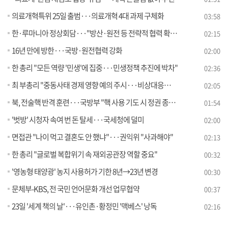
의료개혁특위 25일 출범···의료개혁 4대 과제 구체화
03:58
한·루마니아 정상회담···"방산·원전 등 전략적 협력 확대"
02:15
16년 만에 방한···국방·원전협력 강화
02:00
한 총리 "모든 역량 '민생'에 집중···민생정책 추진에 박차"
02:36
최 부총리 "중동사태 경제 영향 예의 주시···비상대응반 가동"
02:05
북, 전술핵 반격 훈련···국방부 "핵 사용 기도 시 정권 종말"
01:54
'벗방' 시청자 속여 번 돈 탈세···국세청에 덜미
02:00
면접관 "나이 먹고 결혼도 안 했냐"···권익위 "사과해야"
02:13
한 총리 "글로벌 복합위기 속 재외공관장 역할 중요"
00:32
'영농형 태양광' 농지 사용허가 기한 8년→23년 변경
00:30
문체부-KBS, 전 국민 언어문화 개선 업무협약
00:37
23일 '세계 책의 날'···유인촌·황정민 '맥베스' 낭독
02:16