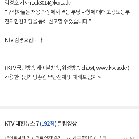
김경호 기자 rock3014@korea.kr
"구직자들은 채용 과정에서 겪는 부당 사항에 대해 고용노동부
전자민원마당을 통해 신고할 수 있습니다."
KTV 김경호입니다.
( KTV 국민방송 케이블방송, 위성방송 ch164,
www.ktv.go.kr
)
< ⓒ 한국정책방송원 무단전재 및 재배포 금지 >
KTV 대한뉴스 7
(192회)
클립영상
"의료계 '원점 재검토 입장' 유감···개혁 흔들림 없이 추진"
01:51