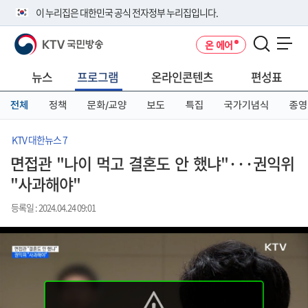
본
메
전
이 누리집은 대한민국 공식 전자정부 누리집입니다.
문
뉴
체
바
바
메
KTV 국민방송
온 에어
로
로
뉴
공식 누리집 주소 확인하기
메뉴 열기
가
가
바
go.kr 주소를 사용하는 누리집은 대한민국 정부기관이 관리하는 누리집입
기
기
로
뉴스
프로그램
온라인콘텐츠
편성표
니다.
가
이밖에 or.kr 또는 .kr등 다른 도메인 주소를 사용하고 있다면 아래 URL에
기
전체
정책
문화/교양
보도
특집
국가기념식
종영
서 도메인 주소를 확인해 보세요
운영중인 공식 누리집보기
KTV 대한뉴스 7
면접관 "나이 먹고 결혼도 안 했냐"···권익위
"사과해야"
등록일 : 2024.04.24 09:01