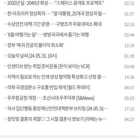
2032년 달·2045년 화성···"스페이스 광개토 프로젝트"
02:12
한-아프리카 정상회의···"윤 대통령, 25개국 정상과 릴레이 회담"
01:57
수상안전 대책 기간 운영···구명조끼 무료대여소 확대
02:16
'6월 여행가는 달'···방방곡곡에서 즐기는 여행
02:44
정부 '복귀 전공의 불이익 최소화'
12:26
오늘의 날씨 (24. 05. 31. 10시)
01:30
인센티브 받는 취업 준비운동 [돈이 보이는 VCR]
03:49
지역이 필요로 하는 인재 양성 협약형 특성화고 선정 결과는?
14:36
라파 국경검문소 구호품 반입 재개 [월드 투데이]
04:57
우주항공청 개청···조선시대 우주덕후 [S&News]
05:03
의사 집단행동 중앙재난안전대책본부 브리핑 (24. 05. 31. 11시)
17:22
장밋빛 결혼의 계절♡ 그 시절 결혼식 엿보기 [라떼는 뉴우스]
04:27