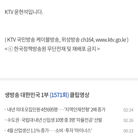
KTV 윤현석입니다.
( KTV 국민방송 케이블방송, 위성방송 ch164,
www.ktv.go.kr
)
< ⓒ 한국정책방송원 무단전재 및 재배포 금지 >
생방송 대한민국 1부
(1571회)
클립영상
내년 의대 모집인원 4천695명···'지역인재전형' 2배 증가
02:14
수도권·국립대 내년 신입생 10명 중 3명 '자율전공' 선발
02:26
4월 산업생산 1.1％ 증가···소비·투자 '마이너스'
00:23