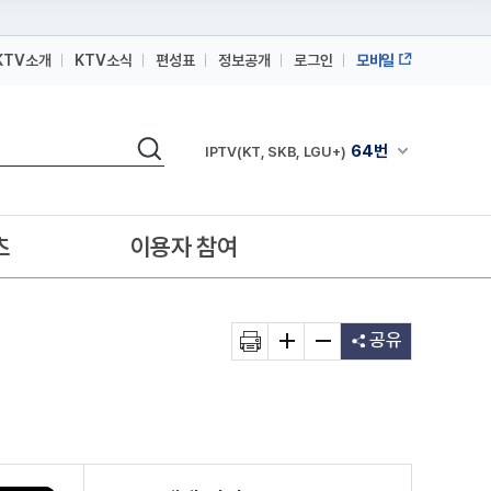
KTV소개
KTV소식
편성표
정보공개
로그인
모바일
164번
스카이라이프
검색
64번
채널안내 펼쳐
IPTV(KT, SKB, LGU+)
164번
스카이라이프
64번
IPTV(KT, SKB, LGU+)
츠
이용자 참여
164번
스카이라이프
공유