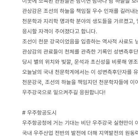
이곳에 소속된 관원들은 밤이면 밤마다 밤 하늘을 보
관상감은 조선의 하늘을 책임질 우수 인재를 길러내
천문학과 지리학 명과학 분야의 생도들을 가르켰고, 
응시할 자격이 주어졌다고 합니다.
조선이 천문 강국이었음을 입증하는 역사적 사료도 
관상감의 관료들이 천체를 관측한 기록인 성변측후단
당시 별의 위치와 빛깔, 운석과 초신성을 비롯해 영
오늘날의 국내 천문학계에서는 이 성변측후단자를 유
천문강국, 조선의 하늘을 책임지던 천문학자들에 이
우주강국으로 일으켜주길 응원합니다!
# 우주항공도시
우주항공청에 거는 기대는 비단 우주강국 실현만이 
국내 우주산업 전반의 발전에 더해 지역발전의 원동력