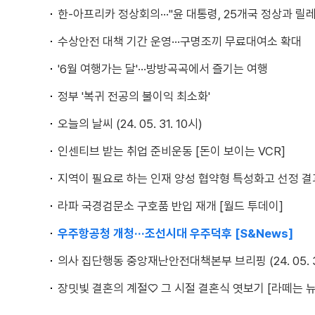
한-아프리카 정상회의···"윤 대통령, 25개국 정상과 릴
수상안전 대책 기간 운영···구명조끼 무료대여소 확대
'6월 여행가는 달'···방방곡곡에서 즐기는 여행
정부 '복귀 전공의 불이익 최소화'
오늘의 날씨 (24. 05. 31. 10시)
인센티브 받는 취업 준비운동 [돈이 보이는 VCR]
지역이 필요로 하는 인재 양성 협약형 특성화고 선정 결
라파 국경검문소 구호품 반입 재개 [월드 투데이]
우주항공청 개청···조선시대 우주덕후 [S&News]
의사 집단행동 중앙재난안전대책본부 브리핑 (24. 05. 31
장밋빛 결혼의 계절♡ 그 시절 결혼식 엿보기 [라떼는 