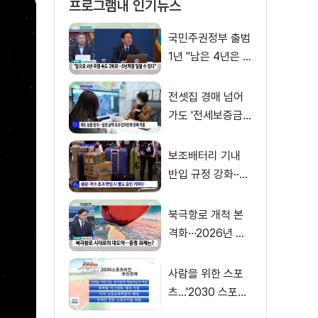
프로그램내 인기뉴스
국민주권정부 출범
1년 "남은 4년은 8
년처럼"
전셋집 경매 넘어
가도 '전세보증금'
먼저 돌려받는다
보조배터리 기내
반입 규정 강화··
·'수량·보관 제한'
북극항로 개척 본
격화···2026년 해
양수산부 업무계획
은?
사람을 위한 스포
츠…'2030 스포츠
비전' 공개