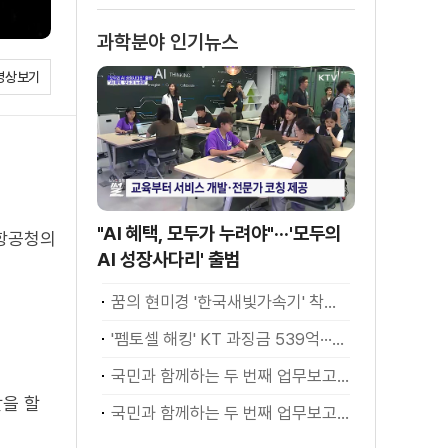
과학분야 인기뉴스
영상보기
"AI 혜택, 모두가 누려야"···'모두의
주항공청의
AI 성장사다리' 출범
꿈의 현미경 '한국새빛가속기' 착공···1조1천억 투입
'펨토셀 해킹' KT 과징금 539억···조사 방해 고발
국민과 함께하는 두 번째 업무보고 - 과학기술·사회
할을 할
국민과 함께하는 두 번째 업무보고 - 과학기술·사회 이재명 대통령 모두말씀