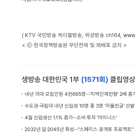
( KTV 국민방송 케이블방송, 위성방송 ch164,
www.
< ⓒ 한국정책방송원 무단전재 및 재배포 금지 >
생방송 대한민국 1부
(1571회)
클립영
내년 의대 모집인원 4천695명···'지역인재전형' 2배 증
수도권·국립대 내년 신입생 10명 중 3명 '자율전공' 선발
4월 산업생산 1.1％ 증가···소비·투자 '마이너스'
2032년 달·2045년 화성···"스페이스 광개토 프로젝트"