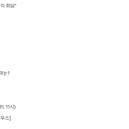
레이 회담"
과는?
. 11시)
뉴우스]