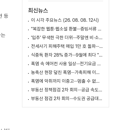
최신뉴스
현 등
이 시각 주요뉴스 (26. 08. 08. 12시)
"복잡한 웹툰·웹소설 환불···증빙서류 요구까지"
하는
'입추' 무색한 극한 더위···주말엔 비·소나기
전세사기 피해주택 매입 1만 호 돌파···피해 지원 속도
식중독 환자 28% 증가···9월에 최다 "입추 방심 금물"
폭염 속 에어컨 사용 일상···전기요금 줄이려면?
농축산 현장 덮친 폭염···가축피해 이틀 새 28만 마리↑
폭염에 악취까지 이중고···멈출 수 없는 필수노동
부동산 정책점검 2차 회의···공급 속도전 본격화하나
부동산 점검 2차 회의···수도권 공급대책 논의