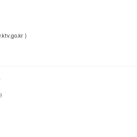
ktv.go.kr
)
상
가