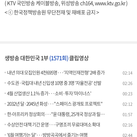
( KTV 국민방송 케이블방송, 위성방송 ch164,
www.ktv.go.kr
)
< ⓒ 한국정책방송원 무단전재 및 재배포 금지 >
생방송 대한민국 1부
(1571회)
클립영상
내년 의대 모집인원 4천695명···'지역인재전형' 2배 증가
02:14
수도권·국립대 내년 신입생 10명 중 3명 '자율전공' 선발
02:26
4월 산업생산 1.1％ 증가···소비·투자 '마이너스'
00:23
2032년 달·2045년 화성···"스페이스 광개토 프로젝트"
02:12
한-아프리카 정상회의···"윤 대통령, 25개국 정상과 릴레이 회담"
01:57
수상안전 대책 기간 운영···구명조끼 무료대여소 확대
02:16
'6월 여행가는 달'···방방곡곡에서 즐기는 여행
02:44