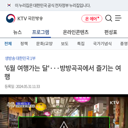
본
메
전
이 누리집은 대한민국 공식 전자정부 누리집입니다.
문
뉴
체
바
바
메
KTV 국민방송
온 에어
로
로
뉴
공식 누리집 주소 확인하기
메뉴 열기
가
가
바
go.kr 주소를 사용하는 누리집은 대한민국 정부기관이 관리하는 누리집입
기
기
로
뉴스
프로그램
온라인콘텐츠
편성표
니다.
가
이밖에 or.kr 또는 .kr등 다른 도메인 주소를 사용하고 있다면 아래 URL에
기
전체
정책
문화/교양
보도
특집
국가기념식
종영
서 도메인 주소를 확인해 보세요
운영중인 공식 누리집보기
생방송 대한민국 1부
'6월 여행가는 달'···방방곡곡에서 즐기는 여
행
등록일 : 2024.05.31 11:33