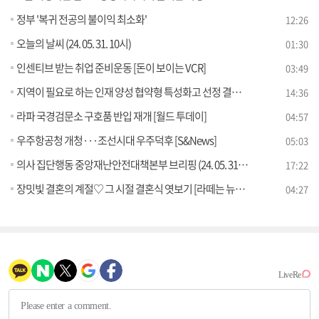
정부 '복귀 전공의 불이익 최소화'
12:26
오늘의 날씨 (24. 05. 31. 10시)
01:30
인센티브 받는 취업 준비운동 [돈이 보이는 VCR]
03:49
지역이 필요로 하는 인재 양성 협약형 특성화고 선정 결과는?
14:36
라파 국경검문소 구호품 반입 재개 [월드 투데이]
04:57
우주항공청 개청···조선시대 우주덕후 [S&News]
05:03
의사 집단행동 중앙재난안전대책본부 브리핑 (24. 05. 31. 11시)
17:22
장밋빛 결혼의 계절♡ 그 시절 결혼식 엿보기 [라떼는 뉴우스]
04:27