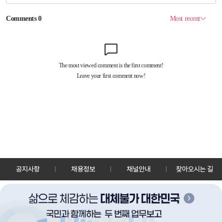
공지사항
채용정보
채널안내
찾아오시는 길
30128 세종특별자치시 정부2청사로 13 한국정책방송원 KTV
TEL: 044-204-8000
Copyrightⓒ KTV 국민방송 All Rights Reserved.