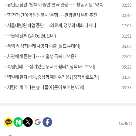
유인촌 장관, '탈북 예술인' 연극 관람···"활동 지원" 약속
02:30
'자전거 간이역 탐방열차' 운행···관광열차 특화 추진
02:46
서울대병원 파업 중단···의료계, 정부와 대화 나서나
17:03
오늘의 날씨 (24. 06. 24. 10시)
01:52
폭염 속 성지순례 사망자 속출 [월드 투데이]
05:08
차관에게 듣는다···저출생 극복 대책은?
22:04
폭염인데···잠겨있는 무더위 쉼터? [정책 바로보기]
05:26
백일해 환자 급증, 증상과 예방수칙은? [정책 바로보기]
03:36
저렴하게 떠나는 숲 나들이 [돈이 보이는 VCR]
03:38