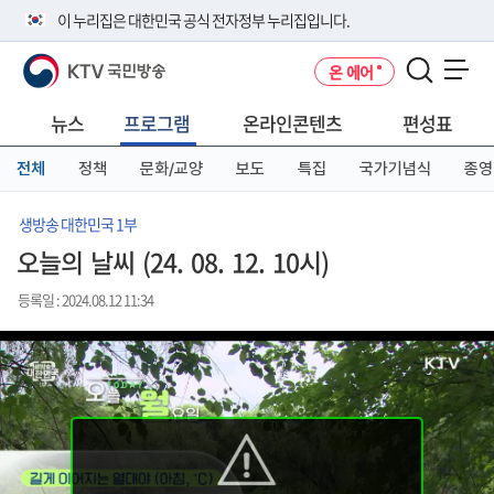
본
메
전
이 누리집은 대한민국 공식 전자정부 누리집입니다.
문
뉴
체
바
바
메
KTV 국민방송
온 에어
로
로
뉴
공식 누리집 주소 확인하기
메뉴 열기
가
가
바
go.kr 주소를 사용하는 누리집은 대한민국 정부기관이 관리하는 누리집입
기
기
로
뉴스
프로그램
온라인콘텐츠
편성표
니다.
가
이밖에 or.kr 또는 .kr등 다른 도메인 주소를 사용하고 있다면 아래 URL에
기
전체
정책
문화/교양
보도
특집
국가기념식
종영
서 도메인 주소를 확인해 보세요
운영중인 공식 누리집보기
생방송 대한민국 1부
오늘의 날씨 (24. 08. 12. 10시)
등록일 : 2024.08.12 11:34