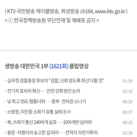
( KTV 국민방송 케이블방송, 위성방송 ch164,
www.ktv.go.kr
)
< ⓒ 한국정책방송원 무단전재 및 재배포 금지 >
생방송 대한민국 1부
(1621회)
클립영상
심우정 검찰총장 후보자 "검찰, 신뢰 얻도록 최선 다할 것"
01:59
전기차 포비아 확산···안전 강화 방안 논의
02:10
낮 최고 35도 찜통더위···중부·전라권 소나기
00:25
소방청, 미인증 소화기 유통 실태 조사
00:37
북, 쓰레기 풍선 240여개 살포···10여개만 넘어와
00:33
용문·지평리의 숭고한 길 따라···전적지 자전거투어
02:30