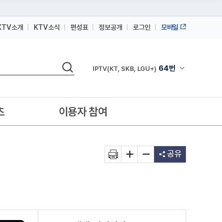
KTV소개
KTV소식
편성표
정보공개
로그인
모바일
164번
스카이라이프
검색
64번
채널안내 펼쳐
IPTV(KT, SKB, LGU+)
164번
스카이라이프
64번
IPTV(KT, SKB, LGU+)
츠
이용자 참여
164번
스카이라이프
공유