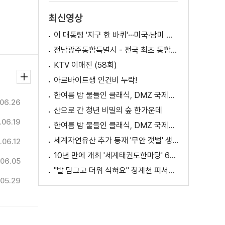
최신영상
이 대통령 '지구 한 바퀴'···미국·남미 순방 성과는? / AX 대전환의 시대! 국민 위한 적극 행정은?
전남광주통합특별시 - 전국 최초 통합돌봄 모델
KTV 이매진 (58회)
아르바이트생 인건비 누락!
한여름 밤 물들인 클래식, DMZ 국제음악제 성황
06.26
산으로 간 청년 비밀의 숲 한가운데
.06.19
한여름 밤 물들인 클래식, DMZ 국제음악제 성황
세계자연유산 추가 등재 '무안 갯벌' 생태 체험
.06.12
10년 만에 개최 '세계태권도한마당' 61개국 참가
.06.05
"발 담그고 더위 식혀요" 청계천 피서지로 인기
.05.29