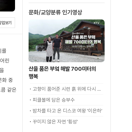
문화/교양분류 인기영상
팝업보기
기를
 어린
산을 품은 부엌 해발 700미터의
음을
행복
문화 중
고향이 품어준 시련 흙 위에 다시 서다
트콤 같은
피클볼에 담은 승부수
밤차를 타고 온 디스코 여왕 '이은하'
꾸미지 않은 자연 '횡성'