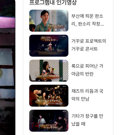
프로그램내 인기영상
부산에 틔운 판소
리, 판소리 작창가
이향송
거꾸로 프로젝트의
거꾸로 콘서트
록으로 피어난 가
야금의 반란
재즈의 리듬과 국
악의 만남
기타가 장구를 만
났을 때