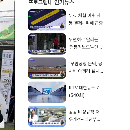
프로그램내 인기뉴스
무료 체험 이후 자
동 결제···피해 급증
무면허로 달리는
'전동킥보드'···단속
사각지대
"무안공항 둔덕, 공
사비 아끼려 설치···
활주로 경사 원인"
KTV 대한뉴스 7
(540회)
공공 비정규직 처
우개선···내년부터
'공정수당' 지급 [뉴