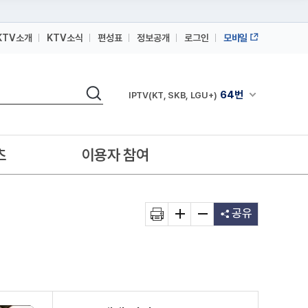
KTV소개
KTV소식
편성표
정보공개
로그인
모바일
164번
스카이라이프
검색
64번
채널안내 펼쳐
IPTV(KT, SKB, LGU+)
164번
스카이라이프
64번
IPTV(KT, SKB, LGU+)
츠
이용자 참여
164번
스카이라이프
공유