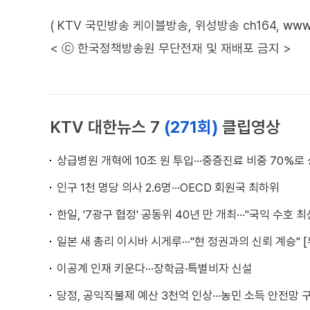
( KTV 국민방송 케이블방송, 위성방송 ch164,
www.
< ⓒ 한국정책방송원 무단전재 및 재배포 금지 >
KTV 대한뉴스 7
(271회)
클립영상
상급병원 개혁에 10조 원 투입···중증진료 비중 70%로
인구 1천 명당 의사 2.6명···OECD 회원국 최하위
한일, '7광구 협정' 공동위 40년 만 개최···"국익 수호 최
일본 새 총리 이시바 시게루···"현 정권과의 신뢰 계승" 
이공계 인재 키운다···장학금·특별비자 신설
당정, 공익직불제 예산 3천억 인상···농민 소득 안전망 