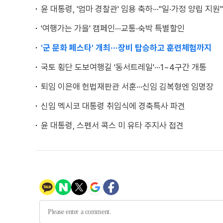
윤 대통령, '엄마 경찰관' 임용 축하···"일·가정 양립 지원"
'여행가는 가을' 캠페인···교통·숙박 특별할인
'군 문화 페스타' 개최···장비 탑승하고 훈련체험까지
국토 횡단 도보여행길 '동서트레일'···1~4구간 개통
퇴임 이은애 헌법재판관 서훈···신임 김복형엔 임명장
신임 멕시코 대통령 취임식에 경축특사 파견
윤 대통령, 스펜서 콕스 미 유타 주지사 접견