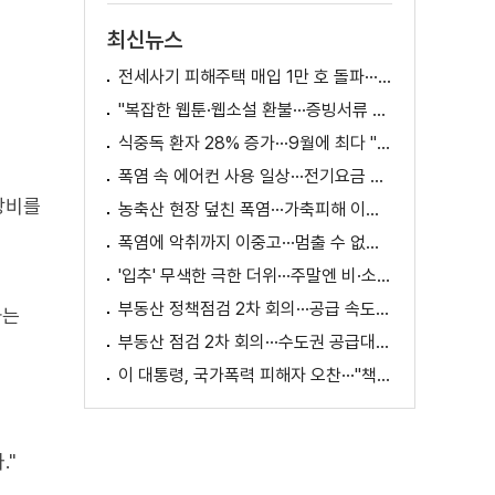
최신뉴스
전세사기 피해주택 매입 1만 호 돌파···피해 지원 속도
"복잡한 웹툰·웹소설 환불···증빙서류 요구까지"
식중독 환자 28% 증가···9월에 최다 "입추 방심 금물"
폭염 속 에어컨 사용 일상···전기요금 줄이려면?
장비를
농축산 현장 덮친 폭염···가축피해 이틀 새 28만 마리↑
폭염에 악취까지 이중고···멈출 수 없는 필수노동
'입추' 무색한 극한 더위···주말엔 비·소나기
부동산 정책점검 2차 회의···공급 속도전 본격화하나
하는
부동산 점검 2차 회의···수도권 공급대책 논의
이 대통령, 국가폭력 피해자 오찬···"책임지고 치유"
."