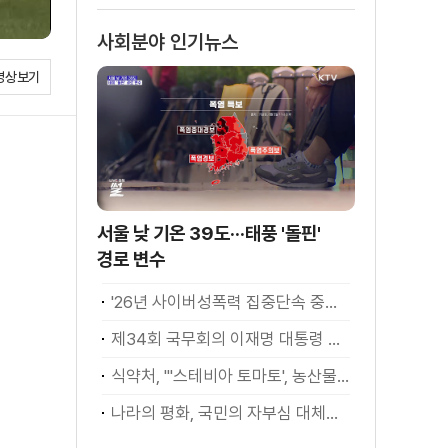
스의 맥]
사회분야 인기뉴스
영상보기
서울 낮 기온 39도···태풍 '돌핀'
경로 변수
'26년 사이버성폭력 집중단속 중간성과 발표···향후 추진계획은?
제34회 국무회의 이재명 대통령 모두발언
식약처, "'스테비아 토마토', 농산물 아닌 가공식품"
나라의 평화, 국민의 자부심 대체불가 대한민국 이재명 대통령 모두말씀