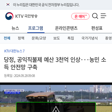
본
메
전
이 누리집은 대한민국 공식 전자정부 누리집입니다.
문
뉴
체
바
바
메
KTV 국민방송
온 에어
로
로
뉴
공식 누리집 주소 확인하기
메뉴 열기
가
가
바
go.kr 주소를 사용하는 누리집은 대한민국 정부기관이 관리하는 누리집입
기
기
로
뉴스
프로그램
온라인콘텐츠
편성표
니다.
가
이밖에 or.kr 또는 .kr등 다른 도메인 주소를 사용하고 있다면 아래 URL에
기
전체
정책
문화/교양
보도
특집
국가기념식
종영
서 도메인 주소를 확인해 보세요
운영중인 공식 누리집보기
KTV 대한뉴스 7
당정, 공익직불제 예산 3천억 인상···농민 소
득 안전망 구축
등록일 : 2024.09.28 09:08