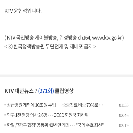
KTV 윤현석입니다.
( KTV 국민방송 케이블방송, 위성방송 ch164,
www.ktv.go.kr
)
< ⓒ 한국정책방송원 무단전재 및 재배포 금지 >
KTV 대한뉴스 7
(271회)
클립영상
상급병원 개혁에 10조 원 투입···중증진료 비중 70%로 상향
01:55
인구 1천 명당 의사 2.6명···OECD 회원국 최하위
02:46
한일, '7광구 협정' 공동위 40년 만 개최···"국익 수호 최선"
02:19