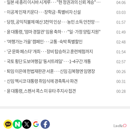
일본 새 총리 이시바 시게루···"현 정권과의 신뢰 계승" [뉴스의 맥]
04:06
이공계 인재 키운다···장학금·특별비자 신설
03:03
당정, 공익직불제 예산 3천억 인상···농민 소득 안전망 구축
01:57
윤 대통령, '엄마 경찰관' 임용 축하···"일·가정 양립 지원"
01:49
'여행가는 가을' 캠페인···교통·숙박 특별할인
02:48
'군 문화 페스타' 개최···장비 탑승하고 훈련체험까지
01:54
국토 횡단 도보여행길 '동서트레일'···1~4구간 개통
02:57
퇴임 이은애 헌법재판관 서훈···신임 김복형엔 임명장
00:26
신임 멕시코 대통령 취임식에 경축특사 파견
00:31
윤 대통령, 스펜서 콕스 미 유타 주지사 접견
00:28