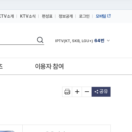
KTV소개
KTV소식
편성표
정보공개
로그인
모바일
164번
스카이라이프
검색
64번
채널안내 펼쳐
IPTV(KT, SKB, LGU+)
164번
스카이라이프
64번
IPTV(KT, SKB, LGU+)
츠
이용자 참여
164번
스카이라이프
공유