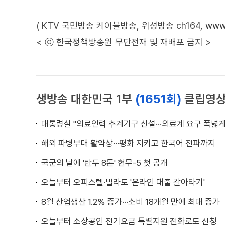
( KTV 국민방송 케이블방송, 위성방송 ch164,
www.
< ⓒ 한국정책방송원 무단전재 및 재배포 금지 >
생방송 대한민국 1부
(1651회)
클립영
대통령실 "의료인력 추계기구 신설···의료계 요구 폭넓게
해외 파병부대 활약상···평화 지키고 한국어 전파까지
국군의 날에 '탄두 8톤' 현무-5 첫 공개
오늘부터 오피스텔·빌라도 '온라인 대출 갈아타기'
8월 산업생산 1.2% 증가···소비 18개월 만에 최대 증가
오늘부터 소상공인 전기요금 특별지원 전화로도 신청