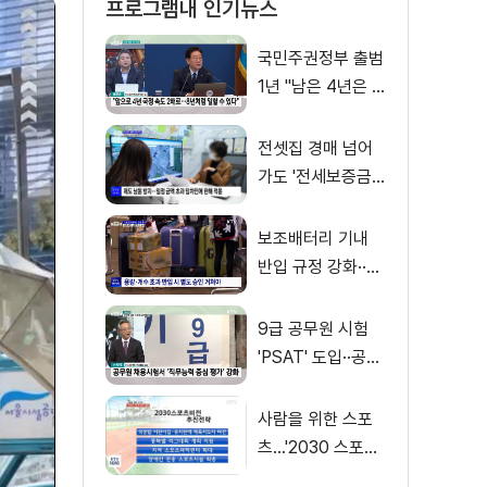
프로그램내 인기뉴스
국민주권정부 출범
1년 "남은 4년은 8
년처럼"
전셋집 경매 넘어
가도 '전세보증금'
먼저 돌려받는다
보조배터리 기내
반입 규정 강화··
·'수량·보관 제한'
9급 공무원 시험
'PSAT' 도입··공정
채용 위한 변화는?
사람을 위한 스포
츠…'2030 스포츠
비전' 공개