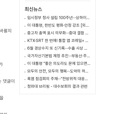
최신뉴스
임시정부 청사 설립 100주년···상하이서 만난 K-컬처! [세계 속 한국]
이 대통령, 한반도 평화·안정 강조 [외신에 비친 한국]
 바뀔지
중고차 총액 표시 의무화···중대 결함 시 '계약 해제'
KTX·SRT 한 번에! 통합 앱 코레일+ 출시
6월 경상수지 또 신기록···수출 사상 첫 1천억 달러
국가자산기본법 제정 추진···부동산·주식 등 통합 관리
이 대통령 "좋은 의도라도 문제 있으면 성역 없이 고쳐야"
가
모두의 안전, 모두의 행복···도약의 하반기
폭염 점검회의 주재···"전방위적 대응체계 가동"
는 댓글이
청와대 브리핑 - 대수보회의 결과 관련
글을