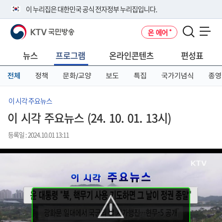
본
메
전
이 누리집은 대한민국 공식 전자정부 누리집입니다.
문
뉴
체
바
바
메
KTV 국민방송
온 에어
로
로
뉴
공식 누리집 주소 확인하기
메뉴 열기
가
가
바
go.kr 주소를 사용하는 누리집은 대한민국 정부기관이 관리하는 누리집입
기
기
로
뉴스
프로그램
온라인콘텐츠
편성표
니다.
가
이밖에 or.kr 또는 .kr등 다른 도메인 주소를 사용하고 있다면 아래 URL에
기
전체
정책
문화/교양
보도
특집
국가기념식
종영
서 도메인 주소를 확인해 보세요
운영중인 공식 누리집보기
이 시각 주요뉴스
이 시각 주요뉴스 (24. 10. 01. 13시)
등록일 : 2024.10.01 13:11