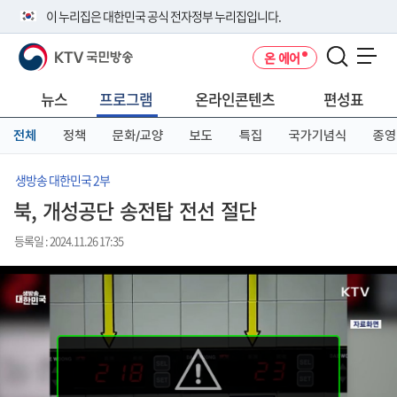
본
메
전
이 누리집은 대한민국 공식 전자정부 누리집입니다.
문
뉴
체
바
바
메
KTV 국민방송
온 에어
로
로
뉴
공식 누리집 주소 확인하기
메뉴 열기
가
가
바
go.kr 주소를 사용하는 누리집은 대한민국 정부기관이 관리하는 누리집입
기
기
로
뉴스
프로그램
온라인콘텐츠
편성표
니다.
가
이밖에 or.kr 또는 .kr등 다른 도메인 주소를 사용하고 있다면 아래 URL에
기
전체
정책
문화/교양
보도
특집
국가기념식
종영
서 도메인 주소를 확인해 보세요
운영중인 공식 누리집보기
생방송 대한민국 2부
북, 개성공단 송전탑 전선 절단
등록일 : 2024.11.26 17:35