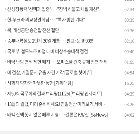
신성장동력 '선택과 집중'···"장벽 허물고 체질 개선"
02:34
한-우크라 외교장관회담···"특사 방한 기대"
00:39
북, 개성공단 송전탑 전선 절단
00:36
중부내륙철도 2단계 30일 개통···판교~문경 90분
02:16
국토부, 철도노조 파업 대비 비상수송대책 점검
00:40
바닥 난방 면적 제한 폐지···오피스텔 건축 규제 전면 해제
01:55
미 검찰, 기밀문서 유출 사건 기각 [글로벌 핫이슈]
04:54
사회적 약자와 따뜻한 동행 [기획대담]
16:25
제50회 국무회의 결과 브리핑(11.26) [브리핑 인사이트]
04:29
13월의 월급, 미리 준비하세요! 연말정산 미리보기 서비스 [클릭K+]
03:26
태백 산맥 못지 않은 페루 지형···결론은 K방산 [S&News]
04:02