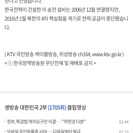
한다고 전했습니다.
한국전력이 건설한 이 송전 설비는 2006년 12월 연결됐지만,
2016년 1월 북한의 4차 핵실험을 계기로 전력 공급이 중단됐습니
다.
( KTV 국민방송 케이블방송, 위성방송 ch164,
www.ktv.go.kr
)
< ⓒ 한국정책방송원 무단전재 및 재배포 금지 >
생방송 대한민국 2부
(1705회)
클립영상
정부, 특검법 재의요구안 의결···"위헌성 다분"
02:44
모바일 주민등록증 시대···다음달부터 발급
02:10