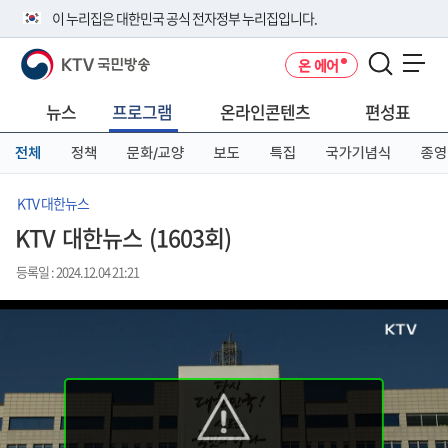
본
메
전
이 누리집은 대한민국 공식 전자정부 누리집입니다.
문
뉴
체
바
바
메
KTV 국민방송
온 에어
로
로
뉴
공식 누리집 주소 확인하기
메뉴 열기
가
가
바
go.kr 주소를 사용하는 누리집은 대한민국 정부기관이 관리하는 누리집입
기
기
로
뉴스
프로그램
온라인콘텐츠
편성표
니다.
가
이밖에 or.kr 또는 .kr등 다른 도메인 주소를 사용하고 있다면 아래 URL에
기
전체
정책
문화/교양
보도
특집
국가기념식
종영
서 도메인 주소를 확인해 보세요
운영중인 공식 누리집보기
KTV 대한뉴스
KTV 대한뉴스 (1603회)
등록일 : 2024.12.04 21:21