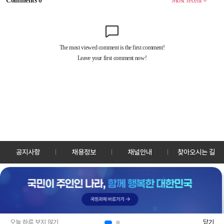
공지사항
채용정보
채널안내
찾아오시는 길
30128 세종특별자치시 정부2청사로 13 한국정책방송원 KTV
TEL: 044-204-8000
Copyrightⓒ KTV 국민방송 All Rights Reserved.
PC버전
앱 다운로드
오늘 하루 보지 않기
닫기