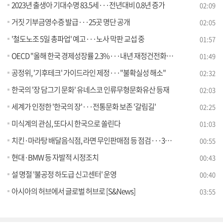
2023년 출생아 기대수명 83.5세···전년대비 0.8년 증가
02:09
거짓 기부금영수증 발급···25곳 명단 공개
02:05
'철도노조 5일 총파업' 예고···노사 막판 교섭 중
01:57
OECD "올해 한국 경제성장률 2.3%···내년 재정건전화 전망"
01:49
공정위, '기후테크' 가이드라인 제정···"불확실성 해소"
02:32
한국의 '장 담그기 문화' 유네스코 인류무형문화유산 등재
02:03
세계가 인정한 '한국의 장'···전통문화 보존 '갈림길'
02:25
미식계의 관심, 또다시 한국으로 쏠린다
01:03
치킨·마라탕 배달음식점, 라면 무인판매점 등 점검···30곳 적발·조치
00:55
현대·BMW 등 자발적 시정조치
00:43
설 명절 '불공정 하도급 신고센터' 운영
00:40
아시아의 허브에서 글로벌 허브로 [S&News]
03:55