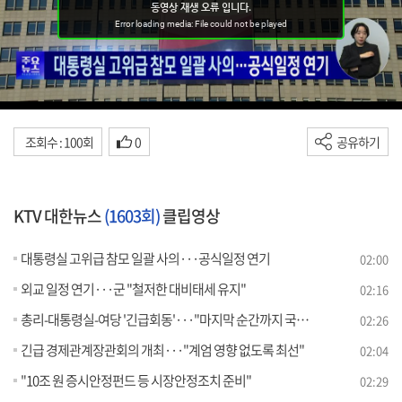
조회수 : 100회
0
공유하기
KTV 대한뉴스
(1603회)
클립영상
대통령실 고위급 참모 일괄 사의···공식일정 연기
02:00
외교 일정 연기···군 "철저한 대비태세 유지"
02:16
총리-대통령실-여당 '긴급회동'···"마지막 순간까지 국민 섬길 것"
02:26
긴급 경제관계장관회의 개최···"계엄 영향 없도록 최선"
02:04
"10조 원 증시안정펀드 등 시장안정조치 준비"
02:29