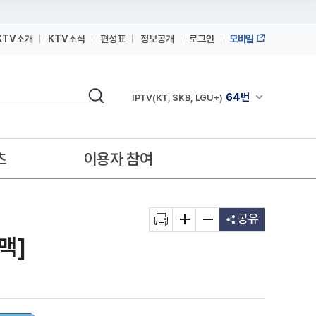
KTV소개
KTV소식
편성표
정보공개
로그인
모바일
164번
스카이라이프
검색
64번
채널안내 펼쳐
IPTV(KT, SKB, LGU+)
164번
스카이라이프
64번
IPTV(KT, SKB, LGU+)
츠
이용자 참여
164번
스카이라이프
공유
맥]