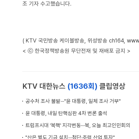
조 기자 수고했습니다.
( KTV 국민방송 케이블방송, 위성방송 ch164,
www.
< ⓒ 한국정책방송원 무단전재 및 재배포 금지 >
KTV 대한뉴스
(1636회)
클립영상
공수처 조사 불발···"윤 대통령, 일체 조사 거부"
윤 대통령, 내일 탄핵심판 4차 변론 출석
트럼프시대 '북핵' 지각변동···북, 오늘 최고인민회의
"산은 별도 기금 설치···첨단·주력 산업 투자"