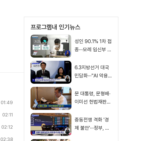
프로그램내 인기뉴스
성인 90.1% 1차 접
종···모레 임신부 사
전예약
6.3지방선거 대국
민담화···"AI 악용
가짜뉴스 처벌"
문 대통령, 문형배·
이미선 헌법재판관
01:49
임명 재가
02:11
중동전쟁 격화 '경
02:12
제 불안'···정부, 금
융·수출입 영향 최
02:38