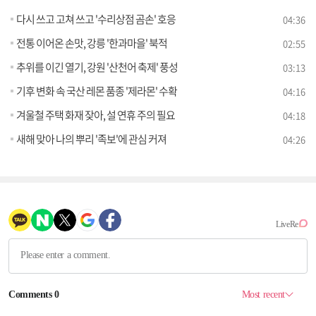
다시 쓰고 고쳐 쓰고 '수리상점 곰손' 호응
04:36
전통 이어온 손맛, 강릉 '한과마을' 북적
02:55
추위를 이긴 열기, 강원 '산천어 축제' 풍성
03:13
기후 변화 속 국산 레몬 품종 '제라몬' 수확
04:16
겨울철 주택 화재 잦아, 설 연휴 주의 필요
04:18
새해 맞아 나의 뿌리 '족보'에 관심 커져
04:26