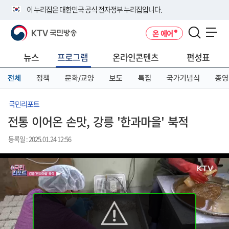
본
메
전
이 누리집은 대한민국 공식 전자정부 누리집입니다.
문
뉴
체
바
바
메
KTV 국민방송
온 에어
로
로
뉴
공식 누리집 주소 확인하기
메뉴 열기
가
가
바
go.kr 주소를 사용하는 누리집은 대한민국 정부기관이 관리하는 누리집입
기
기
로
뉴스
프로그램
온라인콘텐츠
편성표
니다.
가
이밖에 or.kr 또는 .kr등 다른 도메인 주소를 사용하고 있다면 아래 URL에
기
전체
정책
문화/교양
보도
특집
국가기념식
종영
서 도메인 주소를 확인해 보세요
운영중인 공식 누리집보기
국민리포트
전통 이어온 손맛, 강릉 '한과마을' 북적
등록일 : 2025.01.24 12:56