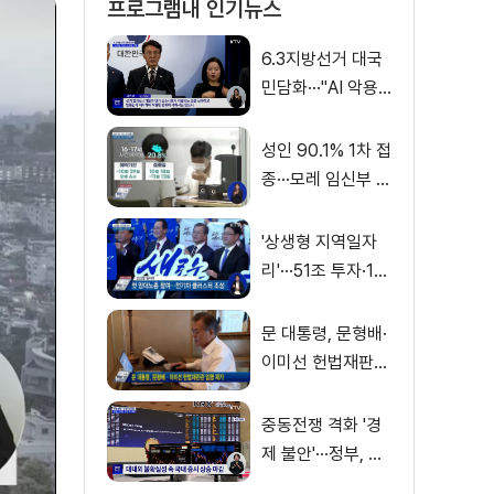
프로그램내 인기뉴스
6.3지방선거 대국
민담화···"AI 악용
가짜뉴스 처벌"
성인 90.1% 1차 접
종···모레 임신부 사
전예약
'상생형 지역일자
리'···51조 투자·13
만 명 고용
문 대통령, 문형배·
이미선 헌법재판관
임명 재가
중동전쟁 격화 '경
제 불안'···정부, 금
융·수출입 영향 최