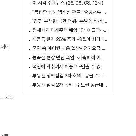
이 시각 주요뉴스 (26. 08. 08. 12시)
"복잡한 웹툰·웹소설 환불···증빙서류 요구까지"
'입추' 무색한 극한 더위···주말엔 비·소나기
전세사기 피해주택 매입 1만 호 돌파···피해 지원 속도
식중독 환자 28% 증가···9월에 최다 "입추 방심 금물"
무대에
폭염 속 에어컨 사용 일상···전기요금 줄이려면?
농축산 현장 덮친 폭염···가축피해 이틀 새 28만 마리↑
폭염에 악취까지 이중고···멈출 수 없는 필수노동
부동산 정책점검 2차 회의···공급 속도전 본격화하나
부동산 점검 2차 회의···수도권 공급대책 논의
는 오는