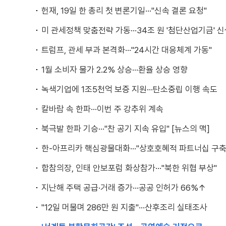
헌재, 19일 한 총리 첫 변론기일···"신속 결론 요청"
미 관세정책 맞춤전략 가동···34조 원 '첨단산업기금' 
트럼프, 관세 부과 본격화···"24시간 대응체계 가동"
1월 소비자 물가 2.2% 상승···환율 상승 영향
녹색기업에 1조5천억 보증 지원···탄소중립 이행 속도
칼바람 속 한파···이번 주 강추위 계속
북극발 한파 기승···"찬 공기 지속 유입" [뉴스의 맥]
한-아프리카 핵심광물대화···"상호호혜적 파트너십 구축
합참의장, 인태 안보포럼 화상참가···"북한 위협 부상"
지난해 주택 공급·거래 증가···공공 인허가 66%↑
"12일 머물며 286만 원 지출"···산후조리 실태조사