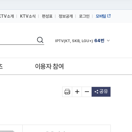
KTV소개
KTV소식
편성표
정보공개
로그인
모바일
164번
스카이라이프
64번
IPTV(KT, SKB, LGU+)
검색
164번
채널안내 펼쳐
스카이라이프
64번
IPTV(KT, SKB, LGU+)
164번
스카이라이프
츠
이용자 참여
공유