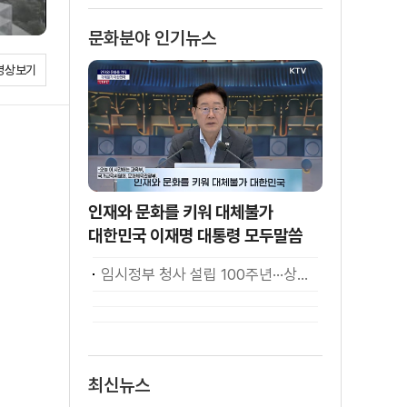
소화
문화분야 인기뉴스
영상보기
인재와 문화를 키워 대체불가
대한민국 이재명 대통령 모두말씀
임시정부 청사 설립 100주년···상하이서 만난 K-컬처! [세계 속 한국]
최신뉴스