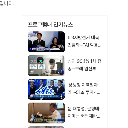
입니다.
프로그램내 인기뉴스
6.3지방선거 대국
민담화···"AI 악용
가짜뉴스 처벌"
성인 90.1% 1차 접
종···모레 임신부 사
전예약
'상생형 지역일자
리'···51조 투자·13
만 명 고용
문 대통령, 문형배·
이미선 헌법재판관
임명 재가