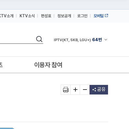
KTV소개
KTV소식
편성표
정보공개
로그인
모바일
164번
스카이라이프
검색
64번
채널안내 펼쳐
IPTV(KT, SKB, LGU+)
164번
스카이라이프
64번
IPTV(KT, SKB, LGU+)
츠
이용자 참여
164번
스카이라이프
공유