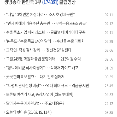
생방송 대한민국 1부
(1743회)
클립영상
"내일 10차 변론 예정대로···조지호 강제구인"
02:11
"관세 피해에 가용수단 총동원···무역금융 366조 공급"
02:12
수출 중소기업 피해 최소화···글로벌 네비게이터 구축
02:11
'K-푸드+' 수출 목표 140억 달러···수산물 수출 다변화
02:29
교직 인·적성 검사 강화···'정신건강' 살핀다
02:06
교원 249명, 학원과 불법 문항거래···213억 원 수익
02:56
"당뇨 예비군 식사 이렇게"···식약처 가이드 배포
01:59
곳곳 한파특보 발효···대기 건조 심해져
00:35
"트럼프 관세전쟁 비상"···역대 최대 규모 무역금융 지원
25:45
토론토 여객기 사고, 중상자 없어 [월드 투데이]
04:53
달라지는 육아지원 3법···주요 내용은?
22:12
오늘의 핫이슈 (25. 02. 19. 11시)
03:35