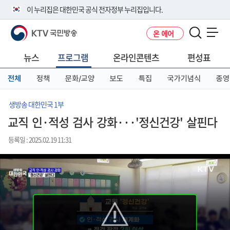
본
메
전
이 누리집은 대한민국 공식 전자정부 누리집입니다.
문
뉴
체
바
바
메
KTV 국민방송
온 에어
로
로
뉴
공식 누리집 주소 확인하기
메뉴 열기
가
가
바
go.kr 주소를 사용하는 누리집은 대한민국 정부기관이 관리하는 누리집입
기
기
로
뉴스
프로그램
온라인콘텐츠
편성표
니다.
가
이밖에 or.kr 또는 .kr등 다른 도메인 주소를 사용하고 있다면 아래 URL에
기
전체
정책
문화/교양
보도
특집
국가기념식
종영
서 도메인 주소를 확인해 보세요
운영중인 공식 누리집보기
생방송 대한민국 1부
교직 인·적성 검사 강화···'정신건강' 살핀다
등록일 : 2025.02.19 11:31