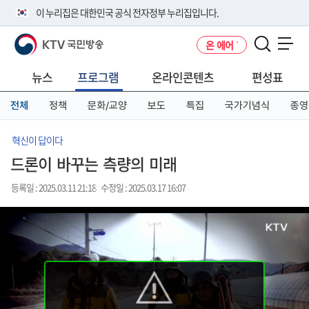
본
메
전
이 누리집은 대한민국 공식 전자정부 누리집입니다.
문
뉴
체
바
바
메
KTV 국민방송
온 에어
로
로
뉴
공식 누리집 주소 확인하기
메뉴 열기
가
가
바
go.kr 주소를 사용하는 누리집은 대한민국 정부기관이 관리하는 누리집입
기
기
로
뉴스
프로그램
온라인콘텐츠
편성표
니다.
가
이밖에 or.kr 또는 .kr등 다른 도메인 주소를 사용하고 있다면 아래 URL에
기
전체
정책
문화/교양
보도
특집
국가기념식
종영
서 도메인 주소를 확인해 보세요
운영중인 공식 누리집보기
혁신이 답이다
드론이 바꾸는 측량의 미래
등록일 : 2025.03.11 21:18
수정일 : 2025.03.17 16:07