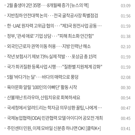
2월 출생아 2만 35명···8개월째 증가 [뉴스의 맥]
03:09
지반침하 안전대책 논의···전국 굴착공사장 특별점검
01:56
한·UAE 원자력 고위급 협의···"제3국 원전사업 공동 진출 추진"
01:59
정부, '관세 애로' 기업 상담···"피해 최소화 안간힘"
01:38
외국인근로자 권역 이동 허용···지방 인력난 해소
02:10
작년 보험사기 제보 73% 실제 적발···포상금 총 15억
01:59
국가 희귀질환 등록사업 시행···"질환별 지원체계 강화"
01:59
5월 '바다가는 달'···바다의 매력으로 풍덩
02:08
육아문화 알릴 '100인의 아빠단' 활동 시작
00:30
산불재난 트라우마, 산림치유로 회복하세요
00:54
국세청에서 알려드리는 학자금 의무상환 꿀팁, 나에게 맞는 상환 방법은?
00:47
국제농업협력(ODA) 민관협력 모델 아이디어 공모전 개최
00:45
주민센터 민원, 이제 모바일 신분증 하나면 OK! [클릭K+]
03:41