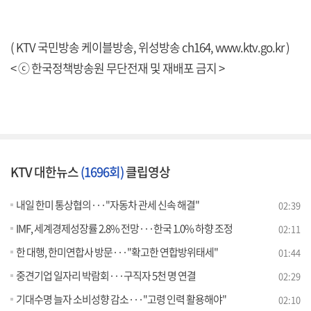
( KTV 국민방송 케이블방송, 위성방송 ch164,
www.ktv.go.kr
)
< ⓒ 한국정책방송원 무단전재 및 재배포 금지 >
KTV 대한뉴스
(1696회)
클립영상
내일 한미 통상협의···"자동차 관세 신속 해결"
02:39
IMF, 세계경제성장률 2.8% 전망···한국 1.0% 하향 조정
02:11
한 대행, 한미연합사 방문···"확고한 연합방위태세"
01:44
중견기업 일자리 박람회···구직자 5천 명 연결
02:29
기대수명 늘자 소비성향 감소···"고령 인력 활용해야"
02:10