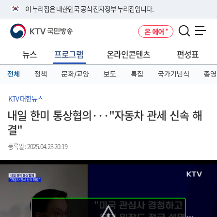
본
메
전
이 누리집은 대한민국 공식 전자정부 누리집입니다.
문
뉴
체
바
바
메
KTV 국민방송
온 에어
로
로
뉴
공식 누리집 주소 확인하기
메뉴 열기
가
가
바
go.kr 주소를 사용하는 누리집은 대한민국 정부기관이 관리하는 누리집입
기
기
로
뉴스
프로그램
온라인콘텐츠
편성표
니다.
가
이밖에 or.kr 또는 .kr등 다른 도메인 주소를 사용하고 있다면 아래 URL에
기
전체
정책
문화/교양
보도
특집
국가기념식
종영
서 도메인 주소를 확인해 보세요
운영중인 공식 누리집보기
KTV 대한뉴스
내일 한미 통상협의···"자동차 관세 신속 해
결"
등록일 : 2025.04.23 20:19