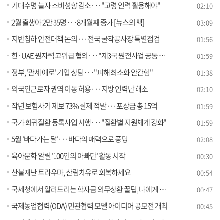
기대수명 늘자 소비성향 감소···"고령 인력 활용해야"
02:10
2월 출생아 2만 35명···8개월째 증가 [뉴스의 맥]
03:09
지반침하 안전대책 논의···전국 굴착공사장 특별점검
01:56
한·UAE 원자력 고위급 협의···"제3국 원전사업 공동 진출 추진"
01:59
정부, '관세 애로' 기업 상담···"피해 최소화 안간힘"
01:38
외국인근로자 권역 이동 허용···지방 인력난 해소
02:10
작년 보험사기 제보 73% 실제 적발···포상금 총 15억
01:59
국가 희귀질환 등록사업 시행···"질환별 지원체계 강화"
01:59
5월 '바다가는 달'···바다의 매력으로 풍덩
02:08
육아문화 알릴 '100인의 아빠단' 활동 시작
00:30
산불재난 트라우마, 산림치유로 회복하세요
00:54
국세청에서 알려드리는 학자금 의무상환 꿀팁, 나에게 맞는 상환 방법은?
00:47
국제농업협력(ODA) 민관협력 모델 아이디어 공모전 개최
00:45