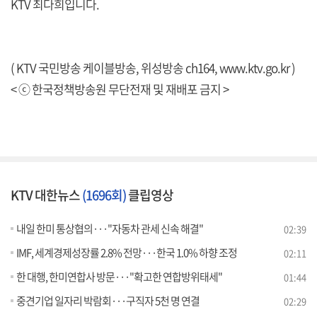
KTV 최다희입니다.
( KTV 국민방송 케이블방송, 위성방송 ch164,
www.ktv.go.kr
)
< ⓒ 한국정책방송원 무단전재 및 재배포 금지 >
KTV 대한뉴스
(1696회)
클립영상
내일 한미 통상협의···"자동차 관세 신속 해결"
02:39
IMF, 세계경제성장률 2.8% 전망···한국 1.0% 하향 조정
02:11
한 대행, 한미연합사 방문···"확고한 연합방위태세"
01:44
중견기업 일자리 박람회···구직자 5천 명 연결
02:29