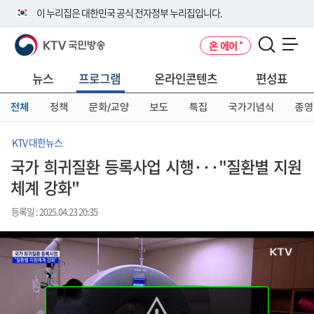
본
메
전
이 누리집은 대한민국 공식 전자정부 누리집입니다.
문
뉴
체
바
바
메
KTV 국민방송
온 에어
로
로
뉴
공식 누리집 주소 확인하기
메뉴 열기
가
가
바
go.kr 주소를 사용하는 누리집은 대한민국 정부기관이 관리하는 누리집입
기
기
로
뉴스
프로그램
온라인콘텐츠
편성표
니다.
가
이밖에 or.kr 또는 .kr등 다른 도메인 주소를 사용하고 있다면 아래 URL에
기
전체
정책
문화/교양
보도
특집
국가기념식
종영
서 도메인 주소를 확인해 보세요
운영중인 공식 누리집보기
KTV 대한뉴스
국가 희귀질환 등록사업 시행···"질환별 지원
체계 강화"
등록일 : 2025.04.23 20:35