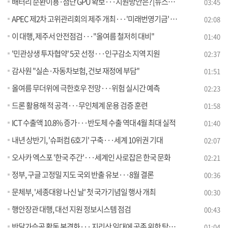
배터리 순환이용·첨단 GPU 확보···지원방안은? [뉴스의 맥]
03:45
APEC 제2차 고위관리회의 제주 개최···'미래번영기금' 설립
02:08
이 대행, 제주서 안전점검···"올여름 철저히 대비"
01:40
'민관상생 투자협약' 5곳 선정···인구감소 지역 지원
02:37
감사원 "실손·자동차보험, 건보 재정에 부담"
01:51
올여름 무더위에 극한호우 전망···위험 실시간 예측
02:23
드론 활용해 적 공격···무인체계 운용 검증 훈련
01:58
ICT 수출액 10.8% 증가···반도체 수출 역대 4월 최대 실적
01:40
내년 상반기, '슈퍼컴 6호기' 구축···세계 10위권 기대
02:07
오사카 엑스포 '한국 주간'···세계인 사로잡은 한국 문화
02:21
정부, 구글 고정밀 지도 국외 반출 유보···8월 결론
00:36
문체부, '세종대왕 나신 날' 첫 국가기념일 행사 개최
00:30
행안장관 대행, 대선 지원 정보시스템 점검
00:43
반달가슴곰 활동 본격화··· 지리산 일대에 공존 위한 탐방 수칙 안내
01:04