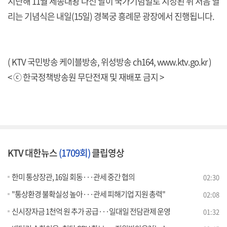
지난해 11월 세종대왕 나신 날이 국가기념일로 지정된 뒤 처음 열
리는 기념식은 내일(15일) 경복궁 흥례문 광장에서 진행됩니다.
( KTV 국민방송 케이블방송, 위성방송 ch164,
www.ktv.go.kr
)
< ⓒ 한국정책방송원 무단전재 및 재배포 금지 >
KTV 대한뉴스
(1709회)
클립영상
한미 통상장관, 16일 회동···관세 중간 협의
02:30
"통상환경 불확실성 높아···관세 피해기업 지원 총력"
02:08
신시장자금 1천억 원 추가 공급···일대일 전담관제 운영
01:32