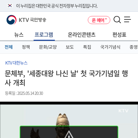
본
메
전
이 누리집은 대한민국 공식 전자정부 누리집입니다.
문
뉴
체
바
바
메
KTV 국민방송
온 에어
로
로
뉴
공식 누리집 주소 확인하기
메뉴 열기
가
가
바
go.kr 주소를 사용하는 누리집은 대한민국 정부기관이 관리하는 누리집입
기
기
로
뉴스
프로그램
온라인콘텐츠
편성표
니다.
가
이밖에 or.kr 또는 .kr등 다른 도메인 주소를 사용하고 있다면 아래 URL에
기
전체
정책
문화/교양
보도
특집
국가기념식
종영
서 도메인 주소를 확인해 보세요
운영중인 공식 누리집보기
KTV 대한뉴스
문체부, '세종대왕 나신 날' 첫 국가기념일 행
사 개최
등록일 : 2025.05.14 20:30