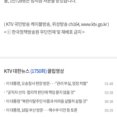
를, 1천728명은 범칙금 처분을 받았습니다.
( KTV 국민방송 케이블방송, 위성방송 ch164,
www.ktv.go.kr
)
< ⓒ 한국정책방송원 무단전재 및 재배포 금지 >
KTV 대한뉴스
(1750회)
클립영상
이 대통령, 오송참사 현장 방문···"관리 부실, 엄정 처벌"
01:48
"공직자 선의·합리적 판단에 책임 묻지 않을 것"
03:38
이 대통령 "북한이탈주민 아픔과 어려움 살뜰히 살필 것"
00:38
이 대통령, 18일 부산 방문···해수부 이전 등 토론
00:29