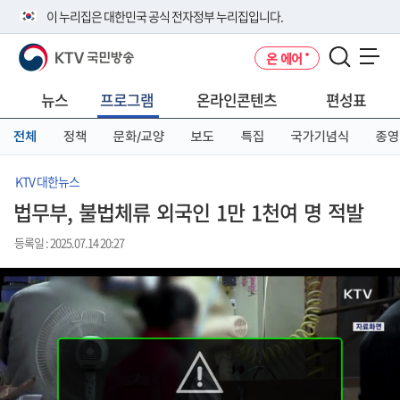
본
메
전
이 누리집은 대한민국 공식 전자정부 누리집입니다.
문
뉴
체
바
바
메
KTV 국민방송
온 에어
로
로
뉴
공식 누리집 주소 확인하기
메뉴 열기
가
가
바
go.kr 주소를 사용하는 누리집은 대한민국 정부기관이 관리하는 누리집입
기
기
로
뉴스
프로그램
온라인콘텐츠
편성표
니다.
가
이밖에 or.kr 또는 .kr등 다른 도메인 주소를 사용하고 있다면 아래 URL에
기
전체
정책
문화/교양
보도
특집
국가기념식
종영
서 도메인 주소를 확인해 보세요
운영중인 공식 누리집보기
KTV 대한뉴스
법무부, 불법체류 외국인 1만 1천여 명 적발
등록일 : 2025.07.14 20:27