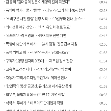
김 총리 "김대중의 길은 이재명의 길이 되었다"
00:47
폭염에 먹거리 물가 '들썩'···과일·닭고기 최대 40% 할인
02:18
'소비쿠폰 사전 알림' 신청 시작···19일부터 안내 [뉴스의 맥]
04:57
의대생들 복귀 선언···"학사 유연화 검토 필요"
01:52
'스드메' 가격 투명화···PBS 제도 전면 개편
02:15
폭염에 61만 가축 폐사···24시 점검·긴급 급수 지원
02:06
폭염 꺾이고 비···강원 영동 시간당 30~50mm
01:58
구직자 1명당 일자리 0.39개···제조업 감소 전환
01:34
고속철도 전성시대···상반기 5천8백만 명 돌파
02:06
자동차 '고의사고 다발구간' 내비게이션 안내
01:33
'한민족의 명산' 금강산, 유네스코 세계유산 등재
01:59
법무부, 불법체류 외국인 1만 1천여 명 적발
00:36
식약처, 무허가 스테로이드 판매업자 적발
00:36