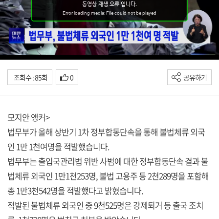
조회수 : 85회
0
공유하기
모지안 앵커>
법무부가 올해 상반기 1차 정부합동단속을 통해 불법체류 외국
인 1만 1천여명을 적발했습니다.
법무부는 출입국관리법 위반 사범에 대한 정부합동단속 결과 불
법체류 외국인 1만1천253명, 불법 고용주 등 2천289명을 포함해
총 1만3천542명을 적발했다고 밝혔습니다.
적발된 불법체류 외국인 중 9천525명은 강제퇴거 등 출국 조치