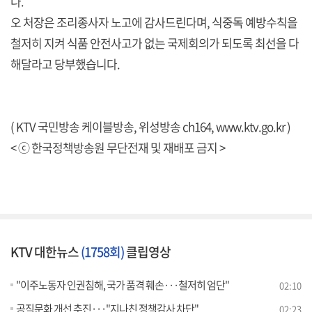
다.
오 처장은 조리종사자 노고에 감사드린다며, 식중독 예방수칙을
철저히 지켜 식품 안전사고가 없는 국제회의가 되도록 최선을 다
해달라고 당부했습니다.
( KTV 국민방송 케이블방송, 위성방송 ch164,
www.ktv.go.kr
)
< ⓒ 한국정책방송원 무단전재 및 재배포 금지 >
KTV 대한뉴스
(1758회)
클립영상
"이주노동자 인권침해, 국가 품격 훼손···철저히 엄단"
02:10
공직문화 개선 추진···"지나친 정책감사 차단"
02:23