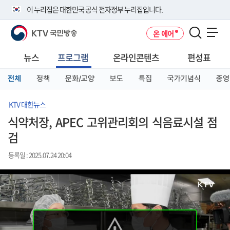
본
메
전
이 누리집은 대한민국 공식 전자정부 누리집입니다.
문
뉴
체
바
바
메
KTV 국민방송
온 에어
로
로
뉴
공식 누리집 주소 확인하기
메뉴 열기
가
가
바
go.kr 주소를 사용하는 누리집은 대한민국 정부기관이 관리하는 누리집입
기
기
로
뉴스
프로그램
온라인콘텐츠
편성표
니다.
가
이밖에 or.kr 또는 .kr등 다른 도메인 주소를 사용하고 있다면 아래 URL에
기
전체
정책
문화/교양
보도
특집
국가기념식
종영
서 도메인 주소를 확인해 보세요
운영중인 공식 누리집보기
KTV 대한뉴스
식약처장, APEC 고위관리회의 식음료시설 점
검
등록일 : 2025.07.24 20:04