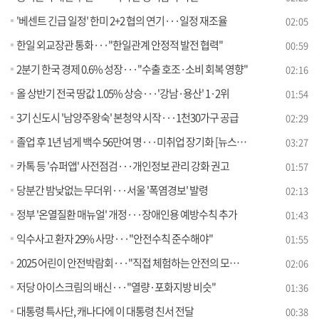
'베센트 긴급 일정' 한미 2+2 협의 연기···일정 재조율
02:05
한일 외교장관 통화···"한일관계 안정적 발전 협력"
00:59
2분기 한국 경제 0.6% 성장···"수출 호조·소비 회복 영향"
02:16
올 상반기 전국 땅값 1.05% 상승···'강남·용산' 1·2위
01:54
3기 신도시 '남양주왕숙' 본청약 시작···1천30가구 공급
02:29
졸업 후 1년 넘게 백수 56만여 명···미취업 장기화 [뉴스의 맥]
03:27
카톡 등 '슈퍼앱' 사전점검···개인정보 관리 강화 권고
01:57
당분간 밤낮없는 무더위···서울 '폭염경보' 발령
02:13
정부 '온열질환 매뉴얼' 개정···장애인용 예방수칙 추가
01:43
익수사고 환자 29% 사망···"안전수칙 준수해야"
01:55
2025 어린이 안전박람회···"직접 체험하는 안전의 모든 것"
02:06
저당 아이스크림의 배신···"열량·포화지방 비슷"
01:36
대통령 특사단, 캐나다에 이 대통령 친서 전달
00:38