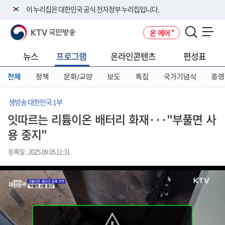
본
메
전
이 누리집은 대한민국 공식 전자정부 누리집입니다.
문
뉴
체
바
바
메
KTV 국민방송
온 에어
로
로
뉴
공식 누리집 주소 확인하기
메뉴 열기
가
가
바
go.kr 주소를 사용하는 누리집은 대한민국 정부기관이 관리하는 누리집입
기
기
로
뉴스
프로그램
온라인콘텐츠
편성표
니다.
가
이밖에 or.kr 또는 .kr등 다른 도메인 주소를 사용하고 있다면 아래 URL에
기
전체
정책
문화/교양
보도
특집
국가기념식
종영
서 도메인 주소를 확인해 보세요
운영중인 공식 누리집보기
생방송 대한민국 1부
잇따르는 리튬이온 배터리 화재···"부풀면 사
용 중지"
등록일 : 2025.09.05 11:31