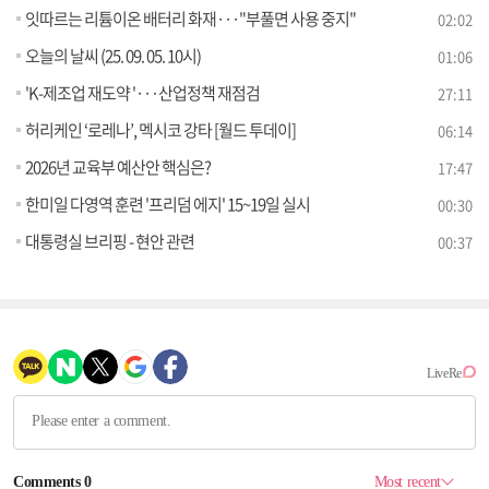
잇따르는 리튬이온 배터리 화재···"부풀면 사용 중지"
02:02
오늘의 날씨 (25. 09. 05. 10시)
01:06
'K-제조업 재도약 '···산업정책 재점검
27:11
허리케인 ‘로레나’, 멕시코 강타 [월드 투데이]
06:14
2026년 교육부 예산안 핵심은?
17:47
한미일 다영역 훈련 '프리덤 에지' 15~19일 실시
00:30
대통령실 브리핑 - 현안 관련
00:37