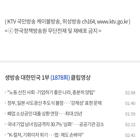
( KTV 국민방송 케이블방송, 위성방송 ch164,
www.ktv.go.kr
)
< ⓒ 한국정책방송원 무단전재 및 재배포 금지 >
생방송 대한민국 1부
(1878회)
클립영상
"노동 선진 사회·기업하기 좋은 나라, 충분히 양립"
02:08
정부, 일본 사도광산 추도식 불참···'강제성' 표현 문제
01:40
폐업 소상공인 대출 상환 연장···최대 15년
01:59
국내 기업 남녀 임금격차 30.7% '심화'···공공기관 감소
02:15
"K-컬처, 기회이자 위기···법·제도 손봐야"
02:41