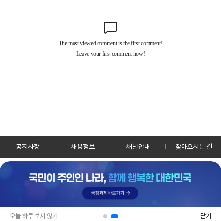
공지사항
채용정보
채널안내
찾아오시는 길
30128 세종특별자치시 정부2청사로 13 한국정책방송원 KTV
TEL: 044-204-8000
Copyrightⓒ KTV 국민방송 All Rights Reserved.
PC버전
앱 다운로드
오늘 하루 보지 않기
닫기