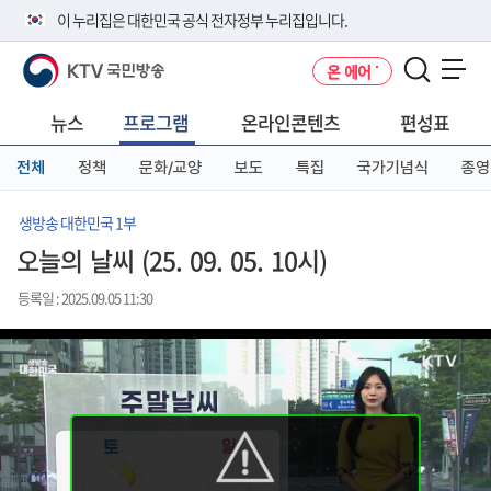
본
메
전
이 누리집은 대한민국 공식 전자정부 누리집입니다.
문
뉴
체
바
바
메
KTV 국민방송
온 에어
로
로
뉴
공식 누리집 주소 확인하기
메뉴 열기
가
가
바
go.kr 주소를 사용하는 누리집은 대한민국 정부기관이 관리하는 누리집입
기
기
로
뉴스
프로그램
온라인콘텐츠
편성표
니다.
가
이밖에 or.kr 또는 .kr등 다른 도메인 주소를 사용하고 있다면 아래 URL에
기
전체
정책
문화/교양
보도
특집
국가기념식
종영
서 도메인 주소를 확인해 보세요
운영중인 공식 누리집보기
생방송 대한민국 1부
오늘의 날씨 (25. 09. 05. 10시)
등록일 : 2025.09.05 11:30