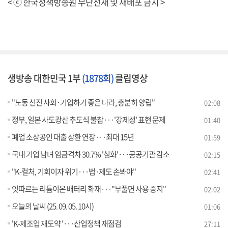
< ⓒ 한국정책방송원 무단전재 및 재배포 금지 >
생방송 대한민국 1부
(1878회)
클립영상
"노동 선진 사회·기업하기 좋은 나라, 충분히 양립"
02:08
정부, 일본 사도광산 추도식 불참···'강제성' 표현 문제
01:40
폐업 소상공인 대출 상환 연장···최대 15년
01:59
국내 기업 남녀 임금격차 30.7% '심화'···공공기관 감소
02:15
"K-컬처, 기회이자 위기···법·제도 손봐야"
02:41
잇따르는 리튬이온 배터리 화재···"부풀면 사용 중지"
02:02
오늘의 날씨 (25. 09. 05. 10시)
01:06
'K-제조업 재도약 '···산업정책 재점검
27:11