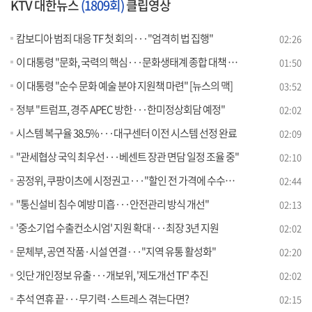
KTV 대한뉴스
(1809회)
클립영상
캄보디아 범죄 대응 TF 첫 회의···"엄격히 법 집행"
02:26
이 대통령 "문화, 국력의 핵심···문화생태계 종합 대책 필요"
01:50
이 대통령 "순수 문화 예술 분야 지원책 마련" [뉴스의 맥]
03:52
정부 "트럼프, 경주 APEC 방한···한미정상회담 예정"
02:02
시스템 복구율 38.5%···대구센터 이전 시스템 선정 완료
02:09
"관세협상 국익 최우선···베센트 장관 면담 일정 조율 중"
02:10
공정위, 쿠팡이츠에 시정권고···"할인 전 가격에 수수료 부과"
02:44
"통신설비 침수 예방 미흡···안전관리 방식 개선"
02:13
'중소기업 수출컨소시엄' 지원 확대···최장 3년 지원
02:02
문체부, 공연 작품·시설 연결···"지역 유통 활성화"
02:20
잇단 개인정보 유출···개보위, '제도개선 TF' 추진
02:02
추석 연휴 끝···무기력·스트레스 겪는다면?
02:15