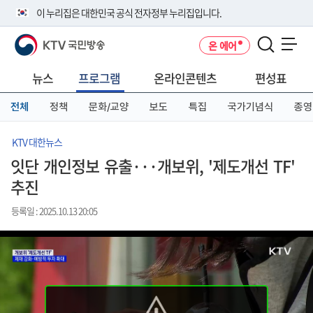
본
메
전
이 누리집은 대한민국 공식 전자정부 누리집입니다.
문
뉴
체
바
바
메
KTV 국민방송
온 에어
로
로
뉴
공식 누리집 주소 확인하기
메뉴 열기
가
가
바
go.kr 주소를 사용하는 누리집은 대한민국 정부기관이 관리하는 누리집입
기
기
로
뉴스
프로그램
온라인콘텐츠
편성표
니다.
가
이밖에 or.kr 또는 .kr등 다른 도메인 주소를 사용하고 있다면 아래 URL에
기
전체
정책
문화/교양
보도
특집
국가기념식
종영
서 도메인 주소를 확인해 보세요
운영중인 공식 누리집보기
KTV 대한뉴스
잇단 개인정보 유출···개보위, '제도개선 TF'
추진
등록일 : 2025.10.13 20:05