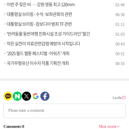
이번 주 잦은 비···강원 영동 최고 120mm
01:49
대통령실 브리핑 - 수석·보좌관회의 관련
06:36
대통령실 브리핑 - 캄보디아 범죄 TF 관련
01:11
'반려동물 동반여행 친화시설 조성 가이드라인' 발간
01:03
작은 실천이 의료관련감염 예방의 시작입니다
00:43
'2025 월드 웹툰 페스티벌·어워즈' 개최
00:51
국가무형유산 이수자 작품 기획전 개최
00:55