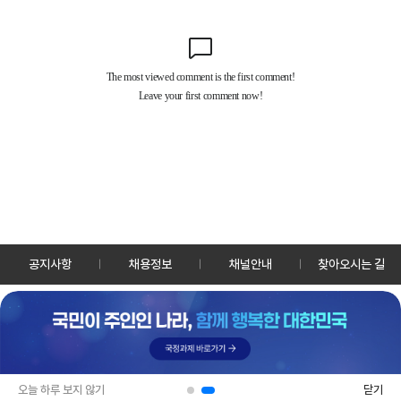
공지사항
채용정보
채널안내
찾아오시는 길
30128 세종특별자치시 정부2청사로 13 한국정책방송원 KTV
TEL: 044-204-8000
Copyrightⓒ KTV 국민방송 All Rights Reserved.
PC버전
앱 다운로드
오늘 하루 보지 않기
닫기