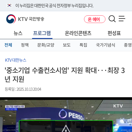
본
메
전
이 누리집은 대한민국 공식 전자정부 누리집입니다.
문
뉴
체
바
바
메
KTV 국민방송
온 에어
로
로
뉴
공식 누리집 주소 확인하기
메뉴 열기
가
가
바
go.kr 주소를 사용하는 누리집은 대한민국 정부기관이 관리하는 누리집입
기
기
로
뉴스
프로그램
온라인콘텐츠
편성표
니다.
가
이밖에 or.kr 또는 .kr등 다른 도메인 주소를 사용하고 있다면 아래 URL에
기
전체
정책
문화/교양
보도
특집
국가기념식
종영
서 도메인 주소를 확인해 보세요
운영중인 공식 누리집보기
KTV 대한뉴스
'중소기업 수출컨소시엄' 지원 확대···최장 3
년 지원
등록일 : 2025.10.13 20:04