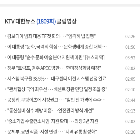
KTV 대한뉴스
(1809회)
클립영상
캄보디아 범죄 대응 TF 첫 회의···"엄격히 법 집행"
02:26
이 대통령 "문화, 국력의 핵심···문화생태계 종합 대책 필요"
01:50
이 대통령 "순수 문화 예술 분야 지원책 마련" [뉴스의 맥]
03:52
정부 "트럼프, 경주 APEC 방한···한미정상회담 예정"
02:02
시스템 복구율 38.5%···대구센터 이전 시스템 선정 완료
02:09
"관세협상 국익 최우선···베센트 장관 면담 일정 조율 중"
02:10
공정위, 쿠팡이츠에 시정권고···"할인 전 가격에 수수료 부과"
02:44
"통신설비 침수 예방 미흡···안전관리 방식 개선"
02:13
'중소기업 수출컨소시엄' 지원 확대···최장 3년 지원
02:02
문체부, 공연 작품·시설 연결···"지역 유통 활성화"
02:20