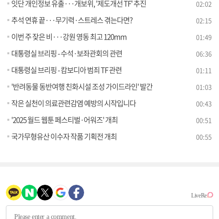
잇단 개인정보 유출···개보위, '제도개선 TF' 추진
02:02
추석 연휴 끝···무기력·스트레스 겪는다면?
02:15
이번 주 잦은 비···강원 영동 최고 120mm
01:49
대통령실 브리핑 - 수석·보좌관회의 관련
06:36
대통령실 브리핑 - 캄보디아 범죄 TF 관련
01:11
'반려동물 동반여행 친화시설 조성 가이드라인' 발간
01:03
작은 실천이 의료관련감염 예방의 시작입니다
00:43
'2025 월드 웹툰 페스티벌·어워즈' 개최
00:51
국가무형유산 이수자 작품 기획전 개최
00:55