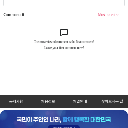
공지사항
채용정보
채널안내
찾아오시는 길
30128 세종특별자치시 정부2청사로 13 한국정책방송원 KTV
TEL: 044-204-8000
Copyrightⓒ KTV 국민방송 All Rights Reserved.