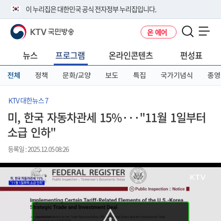
본
메
전
이 누리집은 대한민국 공식 전자정부 누리집입니다.
문
뉴
체
바
바
메
KTV 국민방송
온 에어
로
로
뉴
공식 누리집 주소 확인하기
메뉴 열기
가
가
바
go.kr 주소를 사용하는 누리집은 대한민국 정부기관이 관리하는 누리집입
기
기
로
뉴스
프로그램
온라인콘텐츠
편성표
니다.
가
이밖에 or.kr 또는 .kr등 다른 도메인 주소를 사용하고 있다면 아래 URL에
기
전체
정책
문화/교양
보도
특집
국가기념식
종영
서 도메인 주소를 확인해 보세요
운영중인 공식 누리집보기
KTV 대한뉴스 7
미, 한국 자동차관세 15%···"11월 1일부터
소급 인하"
등록일 : 2025.12.05 08:26