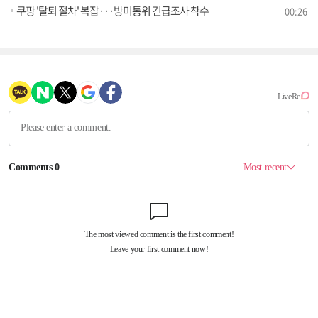
쿠팡 '탈퇴 절차' 복잡···방미통위 긴급조사 착수
00:26