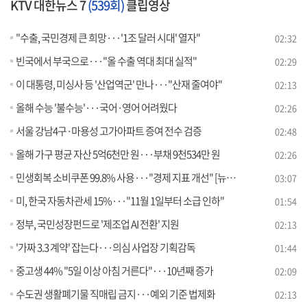
KTV 대한뉴스 7
(539회)
클립영상
"수출, 국민경제 큰 희망···'1조 달러 시대' 열자"
02:32
빈국에서 부국으로···"올 수출 역대 최대 실적"
02:29
이 대통령, 미싱사 등 '산업역군' 만나···"산재 줄여야"
02:13
올해 수능 '불수능'···국어·영어 어려웠다
02:26
서울 강남4구·마용성 고가아파트 증여 전수 검증
02:48
올해 가구 평균 자산 5억6천만 원···부채 9천534만 원
02:26
민생회복 소비쿠폰 99.8% 사용···"경제 지표 개선" [뉴스의 맥]
03:07
미, 한국 자동차관세 15%···"11월 1일부터 소급 인하"
01:54
정부, 국민성장펀드로 '제조업 AI 전환' 지원
02:13
'가짜 3.3 계약' 잡는다···의심 사업장 기획감독
01:44
중고생 44% "5일 이상 아침 거른다"···10년째 증가
02:09
수도권 생활폐기물 직매립 금지···예외 기준 법제화
02:13