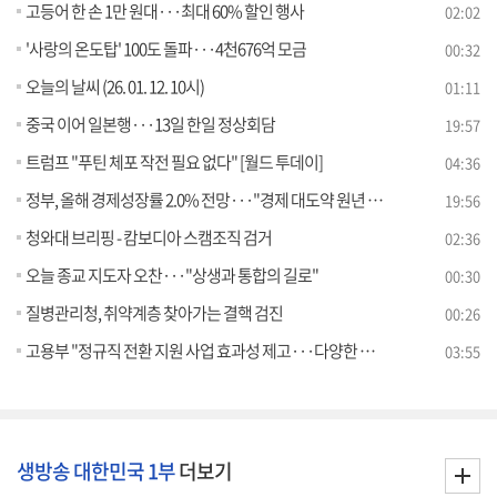
고등어 한 손 1만 원대···최대 60% 할인 행사
02:02
'사랑의 온도탑' 100도 돌파···4천676억 모금
00:32
오늘의 날씨 (26. 01. 12. 10시)
01:11
중국 이어 일본행···13일 한일 정상회담
19:57
트럼프 "푸틴 체포 작전 필요 없다" [월드 투데이]
04:36
정부, 올해 경제성장률 2.0% 전망···"경제 대도약 원년 만들겠다"
19:56
청와대 브리핑 - 캄보디아 스캠조직 검거
02:36
오늘 종교 지도자 오찬···"상생과 통합의 길로"
00:30
질병관리청, 취약계층 찾아가는 결핵 검진
00:26
고용부 "정규직 전환 지원 사업 효과성 제고···다양한 정책 추진" [정책 바로보기]
03:55
생방송 대한민국 1부
더보기