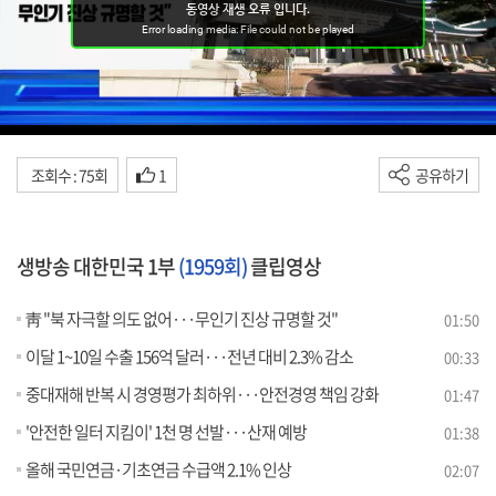
조회수 : 75회
1
공유하기
생방송 대한민국 1부
(1959회)
클립영상
靑 "북 자극할 의도 없어···무인기 진상 규명할 것"
01:50
이달 1~10일 수출 156억 달러···전년 대비 2.3% 감소
00:33
중대재해 반복 시 경영평가 최하위···안전경영 책임 강화
01:47
'안전한 일터 지킴이' 1천 명 선발···산재 예방
01:38
올해 국민연금·기초연금 수급액 2.1% 인상
02:07