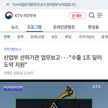
본
메
전
이 누리집은 대한민국 공식 전자정부 누리집입니다.
문
뉴
체
바
바
메
KTV 국민방송
온 에어
로
로
뉴
공식 누리집 주소 확인하기
메뉴 열기
가
가
바
go.kr 주소를 사용하는 누리집은 대한민국 정부기관이 관리하는 누리집입
기
기
로
뉴스
프로그램
온라인콘텐츠
편성표
니다.
가
이밖에 or.kr 또는 .kr등 다른 도메인 주소를 사용하고 있다면 아래 URL에
기
전체
정책
문화/교양
보도
특집
국가기념식
종영
서 도메인 주소를 확인해 보세요
운영중인 공식 누리집보기
KTV 대한뉴스
산업부 산하기관 업무보고···"수출 1조 달러
도약 지원"
등록일 : 2026.01.12 19:57