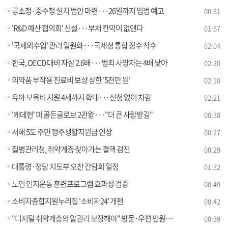
공소청·중수청 설치 법안 마련···26일까지 입법 예고
00:31
'R&D 예산 협의회' 신설···부처 칸막이 없앤다
01:57
'국세외수입' 관리 일원화···국세청 통합 징수 착수
02:04
한국, OECD 대비 자살 2.6배···범죄 사망자는 4배 낮아
02:20
의약품 부작용 진료비 보상 상한 '5천만 원'
02:10
유아 보육비 지원 4세까지 확대···신청 없이 차감
02:21
'케데헌' 미 골든글로브 2관왕···"더 큰 사랑받길"
00:38
서해 5도 주민 정주생활지원금 인상
00:27
질병관리청, 취약계층 찾아가는 결핵 검진
00:29
대통령·정당 지도부 오찬 간담회 일정
01:32
노인 인지운동 훈련프로그램 효과성 검증
00:49
소비자종합지원누리집 '소비자24' 개편
00:42
"디지털 취약계층의 알권리 보장해야" 방문·우편 민원도 진행 상황 안내한다
00:39