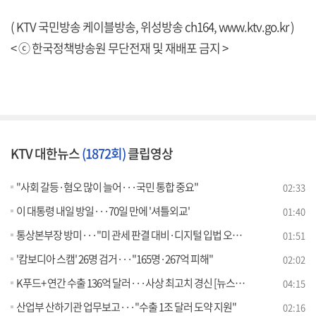
( KTV 국민방송 케이블방송, 위성방송 ch164,
www.ktv.go.kr
)
< ⓒ 한국정책방송원 무단전재 및 재배포 금지 >
KTV 대한뉴스
(1872회)
클립영상
"사회 갈등·혐오 많이 늘어···국민 통합 중요"
02:33
이 대통령 내일 방일···70일 만에 '셔틀외교'
01:40
통상본부장 방미···"미 관세 판결 대비·디지털 입법 오해 해소"
01:51
'캄보디아 스캠' 26명 검거···"165명·267억 피해"
02:02
K푸드+ 연간 수출 136억 달러···사상 최고치 경신 [뉴스의 맥]
04:15
산업부 산하기관 업무보고···"수출 1조 달러 도약 지원"
02:16