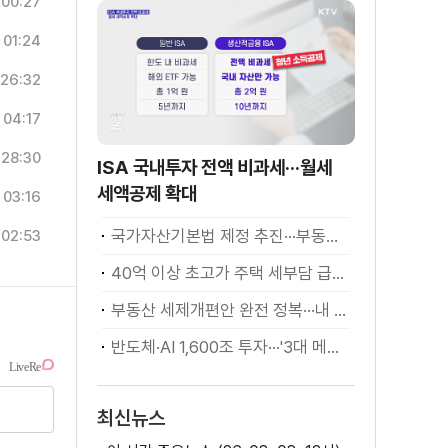
00:27
01:24
26:32
04:17
28:30
ISA 국내투자 전액 비과세···월세
세액공제 확대
03:16
국가자산기본법 제정 추진···부동산·주식 등 통합 관리
02:53
40억 이상 초고가 주택 세부담 급증···실수요자 보호 강화
부동산 세제개편안 완전 정복···내 세금 어떻게 달라지나? [K-정책 사용법]
반도체·AI 1,600조 투자···'3대 메가프로젝트' 속도
최신뉴스