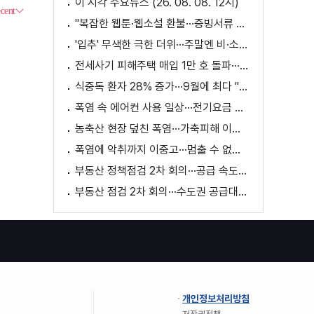
이 시각 주요뉴스 (26. 08. 08. 12시)
"복잡한 웹툰·웹소설 환불···증빙서류 요구까지"
'입추' 무색한 극한 더위···주말엔 비·소나기
전세사기 피해주택 매입 1만 호 돌파···피해 지원 속도
식중독 환자 28% 증가···9월에 최다 "입추 방심 금물"
폭염 속 에어컨 사용 일상···전기요금 줄이려면?
농축산 현장 덮친 폭염···가축피해 이틀 새 28만 마리↑
폭염에 악취까지 이중고···멈출 수 없는 필수노동
부동산 정책점검 2차 회의···공급 속도전 본격화하나
부동산 점검 2차 회의···수도권 공급대책 논의
개인정보처리방침