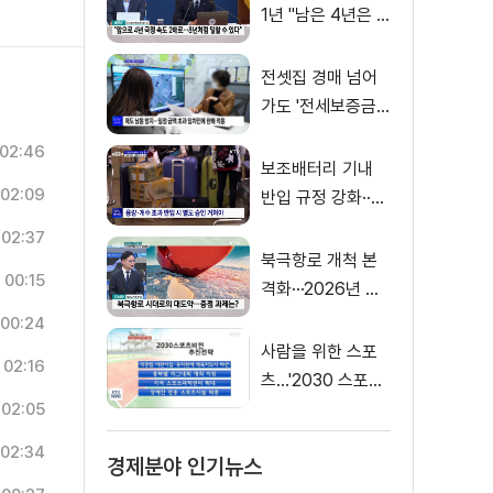
1년 "남은 4년은 8
년처럼"
전셋집 경매 넘어
가도 '전세보증금'
먼저 돌려받는다
02:46
보조배터리 기내
02:09
반입 규정 강화··
·'수량·보관 제한'
02:37
북극항로 개척 본
00:15
격화···2026년 해
양수산부 업무계획
00:24
은?
사람을 위한 스포
02:16
츠…'2030 스포츠
비전' 공개
02:05
02:34
경제분야 인기뉴스