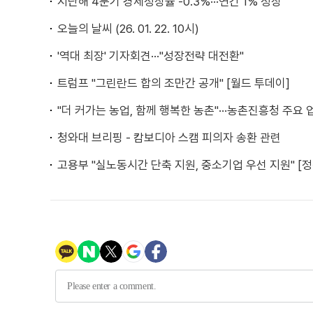
지난해 4분기 경제성장률 -0.3%···연간 1% 성장
오늘의 날씨 (26. 01. 22. 10시)
'역대 최장' 기자회견···"성장전략 대전환"
트럼프 "그린란드 합의 조만간 공개" [월드 투데이]
"더 커가는 농업, 함께 행복한 농촌"···농촌진흥청 주요 
청와대 브리핑 - 캄보디아 스캠 피의자 송환 관련
고용부 "실노동시간 단축 지원, 중소기업 우선 지원" [