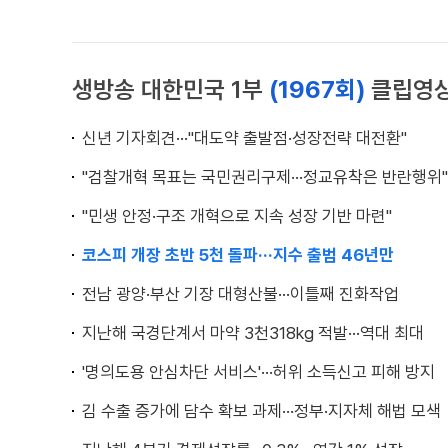
생방송 대한민국 1부
(1967회)
클립영
신년 기자회견···"대도약 출발점·성장전략 대전환"
"검찰개혁 목표는 국민권리구제···정교유착은 반란행위"
"민생 안정·구조 개혁으로 지속 성장 기반 마련"
코스피 개장 초반 5천 돌파···지수 출범 46년만
전남 광양·부산 기장 대형산불···이틀째 진화작업
지난해 국경단계서 마약 3천318kg 적발···역대 최대
'명의도용 안심차단 서비스'···허위 소득신고 피해 방지
김 수출 증가에 담수 확보 과제···정부·지자체 해법 모색