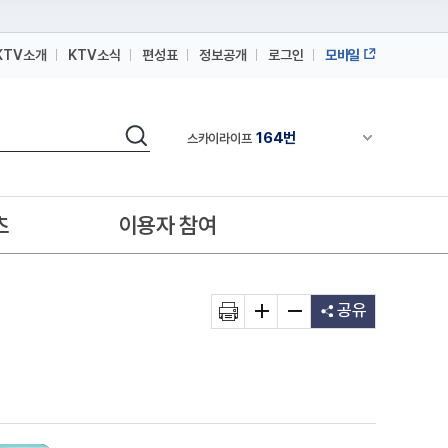
KTV소개
KTV소식
편성표
정보공개
로그인
모바일
164번
스카이라이프
64번
IPTV(KT, SKB, LGU+)
검색
164번
채널안내 펼쳐
스카이라이프
64번
IPTV(KT, SKB, LGU+)
164번
스카이라이프
츠
이용자 참여
공유