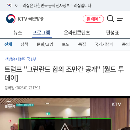
본
메
전
이 누리집은 대한민국 공식 전자정부 누리집입니다.
문
뉴
체
바
바
메
KTV 국민방송
온 에어
로
로
뉴
공식 누리집 주소 확인하기
메뉴 열기
가
가
바
go.kr 주소를 사용하는 누리집은 대한민국 정부기관이 관리하는 누리집입
기
기
로
뉴스
프로그램
온라인콘텐츠
편성표
니다.
가
이밖에 or.kr 또는 .kr등 다른 도메인 주소를 사용하고 있다면 아래 URL에
기
전체
정책
문화/교양
보도
특집
국가기념식
종영
서 도메인 주소를 확인해 보세요
운영중인 공식 누리집보기
생방송 대한민국 1부
트럼프 "그린란드 합의 조만간 공개" [월드 투
데이]
등록일 : 2026.01.22 13:11