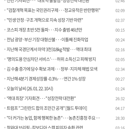
신년 기자회견···"대도약 출발점·성장전략 대전환"
02:46
"검찰개혁 목표는 국민권리구제···정교유착은 반란행위"
02:09
"민생 안정·구조 개혁으로 지속 성장 기반 마련"
02:37
코스피 개장 초반 5천 돌파···지수 출범 46년만
00:15
전남 광양·부산 기장 대형산불···이틀째 진화작업
00:24
지난해 국경단계서 마약 3천318kg 적발···역대 최대
02:16
'명의도용 안심차단 서비스'···허위 소득신고 피해 방지
02:05
김 수출 증가에 담수 확보 과제···정부·지자체 해법 모색
02:34
지난해 4분기 경제성장률 -0.3%···연간 1% 성장
00:27
오늘의 날씨 (26. 01. 22. 10시)
01:24
'역대 최장' 기자회견···"성장전략 대전환"
26:32
트럼프 "그린란드 합의 조만간 공개" [월드 투데이]
04:17
"더 커가는 농업, 함께 행복한 농촌"···농촌진흥청 주요 업무 계획은?
28:30
청와대 브리핑 - 캄보디아 스캠 피의자 송환 관련
03:16