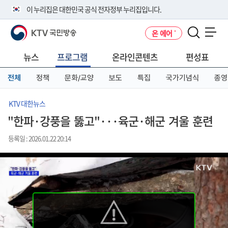
본
메
전
이 누리집은 대한민국 공식 전자정부 누리집입니다.
문
뉴
체
바
바
메
KTV 국민방송
온 에어
로
로
뉴
공식 누리집 주소 확인하기
메뉴 열기
가
가
바
go.kr 주소를 사용하는 누리집은 대한민국 정부기관이 관리하는 누리집입
기
기
로
뉴스
프로그램
온라인콘텐츠
편성표
니다.
가
이밖에 or.kr 또는 .kr등 다른 도메인 주소를 사용하고 있다면 아래 URL에
기
전체
정책
문화/교양
보도
특집
국가기념식
종영
서 도메인 주소를 확인해 보세요
운영중인 공식 누리집보기
KTV 대한뉴스
"한파·강풍을 뚫고"···육군·해군 겨울 훈련
등록일 : 2026.01.22 20:14