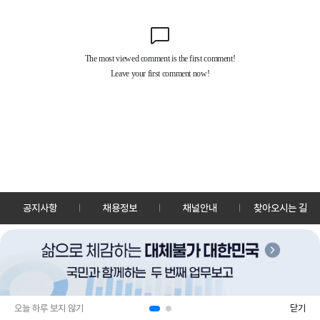
공지사항
채용정보
채널안내
찾아오시는 길
30128 세종특별자치시 정부2청사로 13 한국정책방송원 KTV
TEL: 044-204-8000
Copyrightⓒ KTV 국민방송 All Rights Reserved.
PC버전
앱 다운로드
오늘 하루 보지 않기
닫기