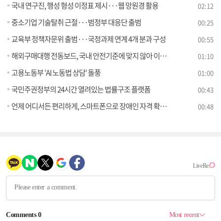
국내 연구진, 행성 형성 이정표 제시···웹 망원경 활용
02:12
중소기업 기술탈취 근절···범정부 대응단 출범
00:25
교육부 정책자문위 출범···국정과제 연계 4개 분과 구성
00:55
해외구매대행 전동보드, 국내 안전기준에 맞지 않아 이용 주의해야
01:10
고용노동부 'AI 노동법 상담' 돌풍
01:00
국민주권정부의 24시간 열려있는 법률구조 플랫폼
00:43
언제 어디서든 편리하게, 스마트폰으로 장애인 자격 확인 가능
00:48