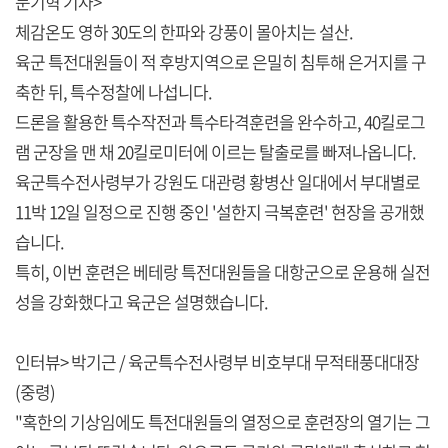
문기혁 기자>
체감온도 영하 30도의 한파와 강풍이 몰아치는 설산.
육군 특전대원들이 적 후방지역으로 은밀히 침투해 은거지를 구
축한 뒤, 특수정찰에 나섭니다.
드론을 활용한 특수작전과 특수타격훈련을 완수하고, 40킬로그
램 군장을 맨 채 20킬로미터에 이르는 탈출로를 빠져나옵니다.
육군특수전사령부가 강원도 대관령 황병산 일대에서 부대별로
11박 12일 일정으로 진행 중인 '설한지 극복훈련' 현장을 공개했
습니다.
특히, 이번 훈련은 베테랑 특전대원들을 대항군으로 운용해 실전
성을 강화했다고 육군은 설명했습니다.
인터뷰> 박기근 / 육군특수전사령부 비호부대 무적태풍대대장
(중령)
"혹한의 기상임에도 특전대원들의 열정으로 훈련장의 열기는 그