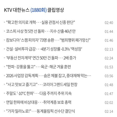
KTV 대한뉴스
(1880회)
클립영상
"확고한 의지로 개혁···실용 관점서 신중 판단"
02:40
코스피 사상 첫 5천 선 돌파···지수 산출 46년 만
01:44
캄보디아 '스캠 피의자' 73명 송환···"범죄행위 패가망신"
01:46
건설·설비투자 급감···4분기 성장률 -0.3% '역성장'
02:13
'부동산 전자계약' 연간 50만 건 돌파···2배 증가
02:24
"한파·강풍을 뚫고"···육군·해군 겨울 훈련
01:53
2026 사업장 감독계획···숨은 체불 잡고, 중대재해 막는다 [뉴스의 맥]
03:56
"사고 맛보고 즐기고"···코리아그랜드세일 한창
01:48
주말도 '-10℃ 한파'···다음 주까지 추위 지속
01:47
연일 한파에 비상대응···취약계층 보호 총력
02:02
"가자 밀라노로!"···동계올림픽 선수단 결단식
02:14