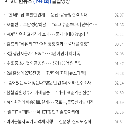
KTV 대한뉴스
(1940회)
클립영상
"한-베트남, 특별한 관계···원전·공급망 협력 확대"
02:07
오늘 한-베트남 정상회담···"최고 수준보다 더 전략적 관계로"
01:36
KDI "석유 최고가격제 효과···물가 최대 0.8%p↓"
02:11
김 총리 "석유 최고가격제 긍정 효과···4차 곧 결정"
00:34
3월 생산자물가 1.6%↑···4년여 만에 최대 폭
02:05
수출 중소기업 인증 지원···추경 122억 원 투입
01:47
2월 출생아 2만3천 명···7년만에 최대 [뉴스의 맥]
03:18
"숨어있는 학대 찾는다" 병원 안 간 6세 이하 전수조사
02:14
봄철 결혼 성수기 피해 급증···"가격·표준약관 점검"
02:50
AI가 최적의 배송경로 설계···국토부, 물류신기술 지정
01:59
'월드IT쇼' 개막···AI·ICT 첨단 기술 한자리에
02:36
아이돌봄사 국가 자격제 시행···전문성·신뢰도 강화
01:51