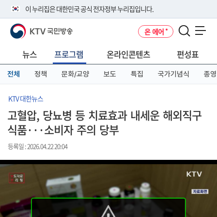
본
메
전
이 누리집은 대한민국 공식 전자정부 누리집입니다.
문
뉴
체
바
바
메
KTV 국민방송
온 에어
로
로
뉴
공식 누리집 주소 확인하기
메뉴 열기
가
가
바
go.kr 주소를 사용하는 누리집은 대한민국 정부기관이 관리하는 누리집입
기
기
로
뉴스
프로그램
온라인콘텐츠
편성표
니다.
가
이밖에 or.kr 또는 .kr등 다른 도메인 주소를 사용하고 있다면 아래 URL에
기
전체
정책
문화/교양
보도
특집
국가기념식
종영
서 도메인 주소를 확인해 보세요
운영중인 공식 누리집보기
KTV 대한뉴스
고혈압, 당뇨병 등 치료효과 내세운 해외직구
식품···소비자 주의 당부
등록일 : 2026.04.22 20:04