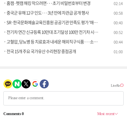
홈캠·펫캠 해킹 막으려면···초기 비밀번호부터 변경
02:14
중국군 유해 12구 인도···3년 만에 차관급 공개 행사
00:58
SR·한국문화예술교육진흥원 공공기관 만족도 평가 '매우 미흡'
00:40
전기차 연간 신규등록 10만대 조기달성 100만 전기차 시대 정부 적극 지원한다
00:52
고혈압, 당뇨병 등 치료효과 내세운 해외직구식품···소비자 주의 당부
00:44
전국 15개 주요 국가유산 수리현장 중점공개
01:00