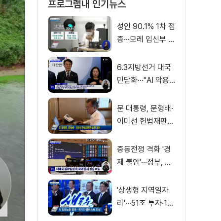
프로그램내 인기뉴스
성인 90.1% 1차 접
종···모레 임신부 사
전예약
6.3지방선거 대국
민담화···"AI 악용
가짜뉴스 처벌"
문 대통령, 문형배·
이미선 헌법재판관
임명 재가
중동전쟁 격화 '경
제 불안'···정부, 금
융·수출입 영향 최
소화
'상생형 지역일자
리'···51조 투자·13
만 명 고용