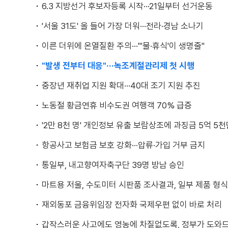
6.3 지방선거 후보자등록 시작···21일부터 선거운동
'서울 31도' 올 들어 가장 더워···전라·경남 소나기
이른 더위에 온열질환 주의···"'물·휴식'이 생명줄"
"발생 전부터 대응"···녹조계절관리제 첫 시행
중장년 재취업 지원 확대···40대 조기 지원 추진
노동절 황금연휴 비수도권 여행객 70% 급증
'2만 8천 명' 개인정보 유출 보람상조에 과징금 5억 5천
항공사고 보험금 보호 강화···압류·가입 거부 금지
통일부, 내고향여자축구단 39명 방남 승인
마트용 저울, 수도미터 시판품 조사결과, 일부 제품 형
재외동포 금융위임장 전자화 국제우편 없이 바로 처리
갑작스러운 사고에도 영농에 차질없도록, 정부가 도와