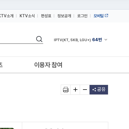
KTV소개
KTV소식
편성표
정보공개
로그인
모바일
164번
스카이라이프
검색
64번
채널안내 펼쳐
IPTV(KT, SKB, LGU+)
164번
스카이라이프
64번
IPTV(KT, SKB, LGU+)
츠
이용자 참여
164번
스카이라이프
공유