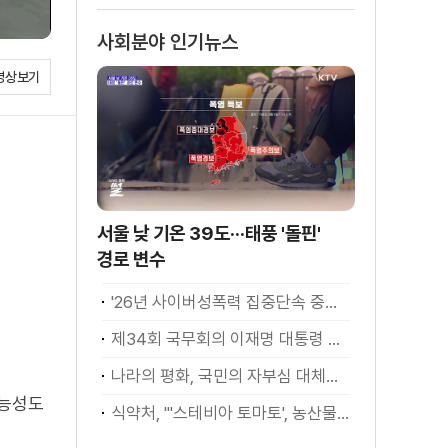
사회분야 인기뉴스
영상보기
서울 낮 기온 39도···태풍 '돌핀'
경로 변수
'26년 사이버성폭력 집중단속 중간성과 발표···향후 추진계획은?
제34회 국무회의 이재명 대통령 모두발언
나라의 평화, 국민의 자부심 대체불가 대한민국 이재명 대통령 모두말씀
가능성도
식약처, "'스테비아 토마토', 농산물 아닌 가공식품"