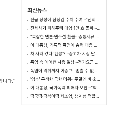
최신뉴스
진급 장성에 삼정검 수치 수여···"신뢰회복 애써달라"
전세사기 피해주택 매입 1만 호 돌파···피해 지원 속도
"복잡한 웹툰·웹소설 환불···증빙서류 요구까지"
이 대통령, 기록적 폭염에 총력 대응 지시 [외신에 비친 한국]
차 사러 갔다 '멘붕'?···중고차 시장 달라진다
폭염 속 에어컨 사용 일상···전기요금 줄이려면?
폭염에 악취까지 이중고···멈출 수 없는 필수노동
'입추' 무색한 극한 더위···주말엔 비·소나기
니다."
이 대통령, 국가폭력 피해자 오찬···"책임지고 치유"
떡국떡·떡볶이떡 제조업, 생계형 적합업종 재지정