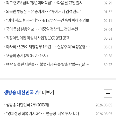
최고 연 8% 금리 '청년미래적금'···다음 달 22일 출시
02:29
외국인 부동산 보유 증가세···"투기거래 엄격 관리"
01:52
"예약 취소 후 재판매"···BTS 부산 공연 숙박 피해 주의보
02:11
국익 중심 실용외교···미중일 정상외교 전면 복원
03:04
직장어린이집 미설치 사업장 10곳 명단 공표
00:33
아사히 / 5.28 이재명정부 1주년···‘실용주의’ 국정운영 주목 [외신에 비친 한국]
05:01
오늘의 증시 (26. 05. 29. 16시)
00:38
벼랑 끝 몰린 서민들···불법사금융 늪 탈출 방법은? [잘 사는 법]
30:22
생방송 대한민국 2부
더보기
생방송 대한민국 2부 (2063회)
2026.06.05
"경제성장 회복 가시화"···변동성·지역 투자 확대
2026.06.05